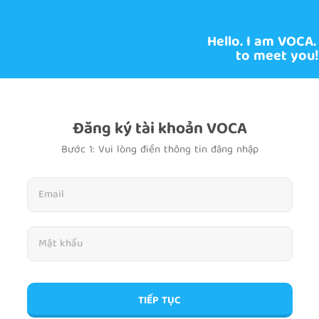
Hello. I am VOCA.
to meet you!
Đăng ký tài khoản VOCA
Bước 1: Vui lòng điền thông tin đăng nhập
TIẾP TỤC