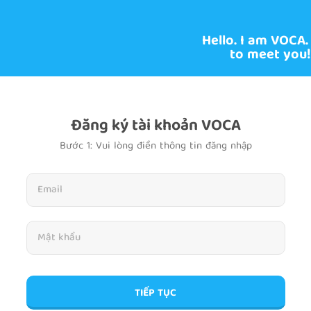
Hello. I am VOCA.
to meet you!
Đăng ký tài khoản VOCA
Bước 1: Vui lòng điền thông tin đăng nhập
TIẾP TỤC