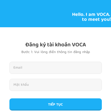
Hello. I am VOCA.
to meet you!
Đăng ký tài khoản VOCA
Bước 1: Vui lòng điền thông tin đăng nhập
TIẾP TỤC