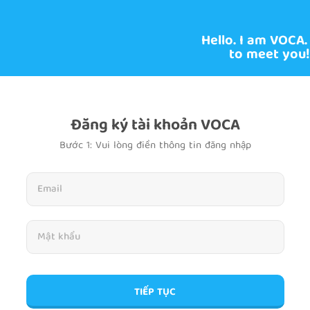
Hello. I am VOCA.
to meet you!
Đăng ký tài khoản VOCA
Bước 1: Vui lòng điền thông tin đăng nhập
TIẾP TỤC