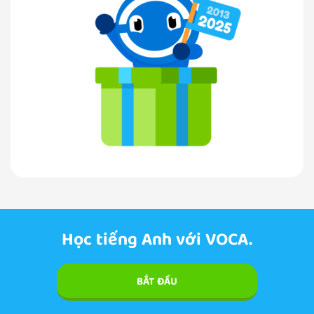
Học tiếng Anh với VOCA.
BẮT ĐẦU