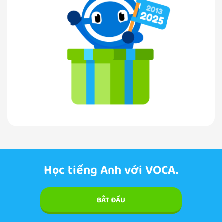
Học tiếng Anh với VOCA.
BẮT ĐẦU