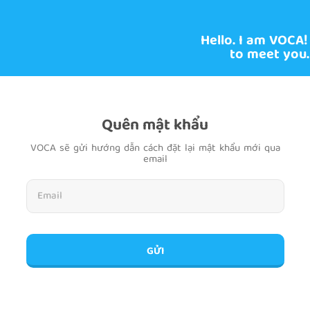
Hello. I am VOCA!
to meet you.
Quên mật khẩu
VOCA sẽ gửi hướng dẫn cách đặt lại mật khẩu mới qua
email
GỬI