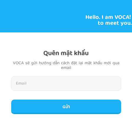
Hello. I am VOCA!
to meet you.
Quên mật khẩu
VOCA sẽ gửi hướng dẫn cách đặt lại mật khẩu mới qua
email
GỬI