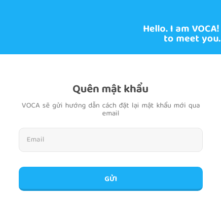
Hello. I am VOCA!
to meet you.
Quên mật khẩu
VOCA sẽ gửi hướng dẫn cách đặt lại mật khẩu mới qua
email
GỬI