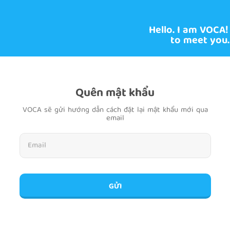
Hello. I am VOCA!
to meet you.
Quên mật khẩu
VOCA sẽ gửi hướng dẫn cách đặt lại mật khẩu mới qua
email
GỬI