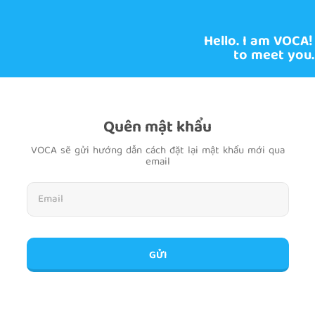
Hello. I am VOCA!
to meet you.
Quên mật khẩu
VOCA sẽ gửi hướng dẫn cách đặt lại mật khẩu mới qua
email
GỬI