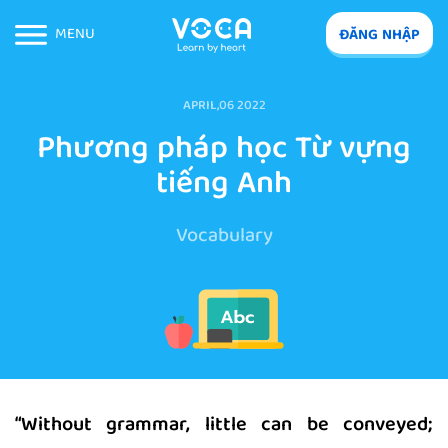
MENU
ĐĂNG NHẬP
APRIL,06 2022
Phương pháp học Từ vựng
tiếng Anh
Vocabulary
“Without grammar, little can be conveyed;