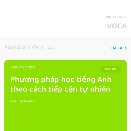
WRITTEN BY
VOCA
BÀI ĐĂNG LIÊN QUAN
TẤT CẢ
JANUARY,11 2022
GIAO TIẾP
Phương pháp học tiếng Anh
theo cách tiếp cận tự nhiên
Natural English