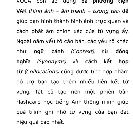
VOCA còn áp dụng
đa phương tiện
VAK
(Hình ảnh – âm thanh – tương tác)
để
giúp bạn hình thành hình ảnh trực quan và
cách phát âm chính xác của từ vựng ấy.
Ngoài năm yếu tố căn bản, các yếu tố khác
như
ngữ cảnh
(Context),
từ đồng
nghĩa
(Synonyms)
và
cách kết hợp
từ
(Collocations)
cũng được tích hợp nhằm
hỗ trợ bạn tạo thêm nhiều liên kết từ
vựng. Tất cả tạo nên một phiên bản
flashcard học tiếng Anh thông minh giúp
quá trình ghi nhớ từ vựng của bạn đạt
hiệu quả cao nhất.