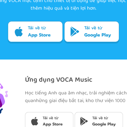
ụng VOCA mặc định cho thiết bị di động để giúp việc học
thêm hiệu quả và tiện lợi hơn.
Ứng dụng VOCA Music
Học tiếng Anh qua âm nhạc, trải nghiệm cách
quanhững giai điệu bắt tai, kho thư viện 1000 