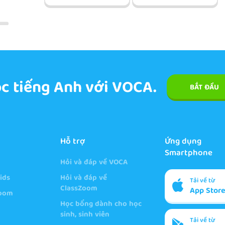
c tiếng Anh với VOCA.
BẮT ĐẦU
Hỗ trợ
Ứng dụng
Smartphone
Hỏi và đáp về VOCA
ids
Hỏi và đáp về
Tải về từ
ClassZoom
App Stor
Zoom
Học bổng dành cho học
sinh, sinh viên
Tải về từ