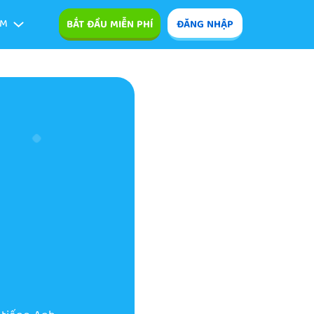
ÊM
BẮT ĐẦU MIỄN PHÍ
ĐĂNG NHẬP