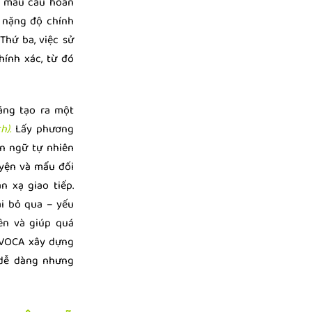
c mẫu câu hoàn
t nặng độ chính
Thứ ba, việc sử
ính xác, từ đó
sáng tạo ra một
h).
Lấy phương
ôn ngữ tự nhiên
uyện và mẩu đối
 xạ giao tiếp.
i bỏ qua – yếu
ên và giúp quá
ể VOCA xây dựng
 dễ dàng nhưng