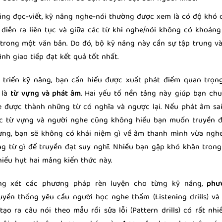
ăng đọc-viết, kỹ năng nghe-nói thường được xem là có độ khó
p diễn ra liên tục và giữa các từ khi nghe/nói không có khoản
trong một văn bản. Do đó, bộ kỹ năng này cần sự tập trung v
nh giao tiếp đạt kết quả tốt nhất.
t triển kỹ năng, bạn cần hiểu được xuất phát điểm quan trọn
p là
từ vựng và phát âm
. Hai yếu tố nền tảng này giúp bạn ch
 được thành những từ có nghĩa và ngược lại. Nếu phát âm sai
c từ vựng và người nghe cũng không hiểu bạn muốn truyền đạ
ựng, bạn sẽ không có khái niệm gì về âm thanh mình vừa ngh
g từ gì để truyền đạt suy nghĩ. Nhiều bạn gặp khó khăn trong
hiếu hụt hai mảng kiến thức này.
ông xét các phương pháp rèn luyện cho từng kỹ năng,
phư
ruyền thống yêu cầu người học nghe thấm (Listening drills) và 
ạo ra câu nói theo mẫu rồi sửa lỗi (Pattern drills) có rất nhi