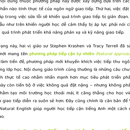
 nội dung thuộc phương pháp này được xây dựng dựa trên cá
phần nào tính thực tế của ngôn ngữ giao tiếp. Thứ hai, việc đặ
p trong việc sửa lỗi sẽ khiến quá trình giao tiếp bị gián đoạn. 
u như trên khiến người học dễ cảm thấy bị áp lực phải nói ch
quá trình phát triển khả năng phản xạ và kỹ năng giao tiếp.
rạng này, hai vị giáo sư Stephen Krashen và Tracy Terrell đã 
mới mang tên
phương pháp tiếp cận tự nhiên
(Natural approac
 làm tiền đề, phương pháp mới khuyến khích việc tiếp thu ng
ng lớp học. Nội dung giáo trình cũng thường là những câu ch
nh thực tế cao nhằm nhấn mạnh hơn mục tiêu phát triển phản
ày còn tiến bộ ở việc không quá đặt nặng – nhưng không phả
hằm tạo môi trường học thoải mái, ít căng thẳng cho học vi
ển giao tiếp diễn ra suôn sẻ hơn. Đây cũng chính là căn bản đ
Natural English giúp người học tiếp cận tiếng Anh một cách
ao.