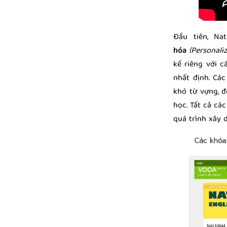
Đầu tiên, Na
hóa
(Personali
kế riêng với 
nhất định. Cá
khó từ vựng, đ
học. Tất cả cá
quá trình xây 