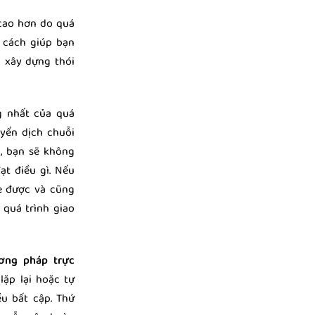
 cao hơn do quá
g cách giúp bạn
à xây dựng thói
g nhất của quá
uyển dịch chuỗi
, bạn sẽ không
t điều gì. Nếu
e được và cũng
 quá trình giao
ơng pháp trực
lặp lại hoặc tự
ều bất cập. Thứ