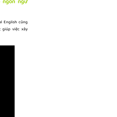
ếp ngôn ngữ
l English cũng
 giúp việc xây