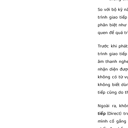
So với bộ kỹ n
trình giao tiế
phân biệt như 
quen để quá trì
Trước khi phá
trình giao tiế
âm thanh nghe
nhận diện đượ
không có từ v
không biết dùn
tiếp cũng do t
Ngoài ra, kh
tiếp
(Direct) t
mình cố gắng t