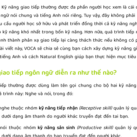
- Kỹ năng giao tiếp thường được đa phần người học xem là cái 
ngữ nói chung và tiếng Anh nói riêng. Tuy vậy, đây không phải
u cầu người học sở hữu và phát triển đồng thời cả kỹ năng ngh
 kỹ năng khó nhất trong bốn kỹ năng. Hơn nữa, quá trình tiếp 
ình thành phản xạ giao tiếp lại càng thách thức nếu không có
bài viết này, VOCA sẽ chia sẻ cùng bạn cách xây dựng kỹ năng gi
tiếng Anh và cách Natural English giúp bạn thực hiện mục tiêu 
giao tiếp ngôn ngữ diễn ra như thế nào?
tiếp thường được dùng làm tên gọi chung cho bộ hai kỹ năng
 trình này: Nghe và nói, trong đó:
 nghe thuộc nhóm
kỹ năng tiếp nhận
(Receptive skill)
quản lý qu
n dưới dạng âm thanh do người khác truyền đạt đến tai bạn.
 nói thuộc nhóm
kỹ năng sản sinh
(Productive skill)
quản lý q
n dưới dạng âm thanh do bạn truyền đạt đến người khác.