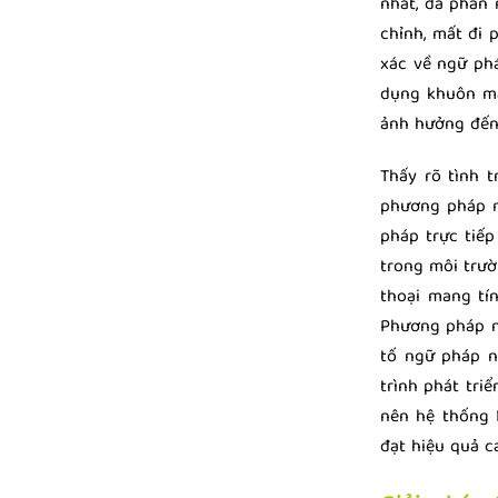
nhất, đa phần
chỉnh, mất đi 
xác về ngữ phá
dụng khuôn mẫ
ảnh hưởng đến 
Thấy rõ tình t
phương pháp 
pháp trực tiếp
trong môi trườ
thoại mang tí
Phương pháp n
tố ngữ pháp n
trình phát tri
nên hệ thống 
đạt hiệu quả c