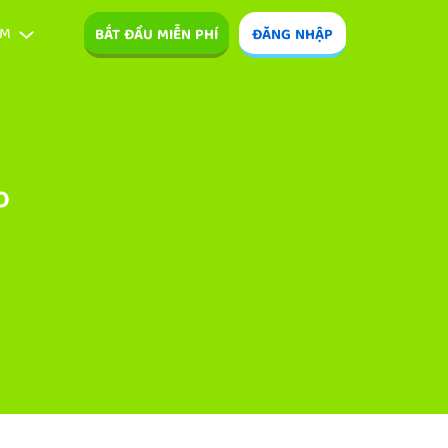
ÊM
BẮT ĐẦU MIỄN PHÍ
ĐĂNG NHẬP
o