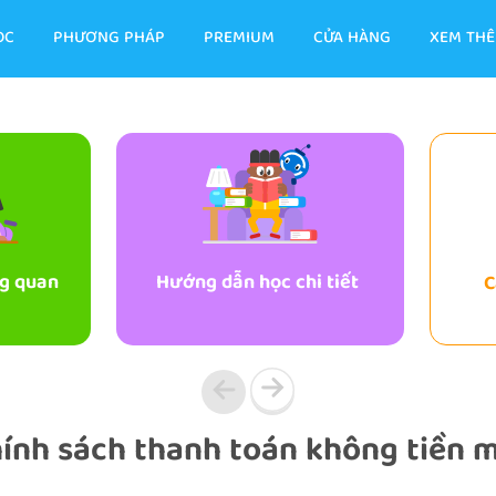
ỌC
PHƯƠNG PHÁP
PREMIUM
CỬA HÀNG
XEM TH
g quan
Hướng dẫn học chi tiết
C
ính sách thanh toán không tiền 