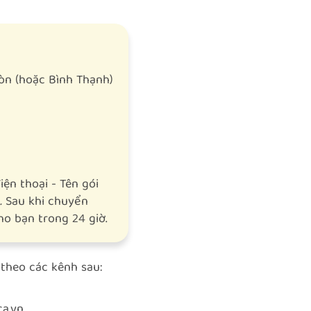
n (hoặc Bình Thạnh)
iện thoại - Tên gói
.
Sau khi chuyển
ho bạn trong 24 giờ.
 theo các kênh sau:
a.vn