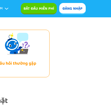
ÊM
BẮT ĐẦU MIỄN PHÍ
ĐĂNG NHẬP
âu hỏi thường gặp
mặt