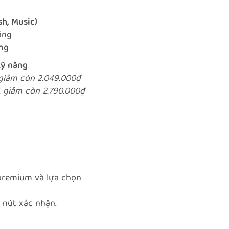
h, Music)
áng
áng
kỹ năng
 giảm còn 2.049.000₫
, giảm còn 2.790.000₫
/premium
và lựa chọn
 nút xác nhận.