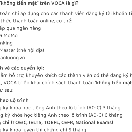
"không tiền mặt" trên VOCA là gì?
 toán chỉ áp dụng cho các thành viên đăng ký tài khoản 
 thức thanh toán online, cụ thể:
tiếp qua ngân hàng
ví MoMo
anking
Master (thẻ nội địa)
ganluong.vn
h và các quyền lợi:
hằm hỗ trợ, khuyến khích các thành viên có thể đăng k
t, VOCA triển khai chính sách thanh toán
'không tiền mặt
ư sau:
theo Lộ trình
 ký khóa học tiếng Anh theo lộ trình (A0-C) 3 tháng
g ký khóa học tiếng Anh theo lộ trình (A0-C) 6 tháng
 chỉ (TOEIC, IELTS, TOEFL, CEFR, National Exams)
g ký khóa luyện thi chứng chỉ 6 tháng