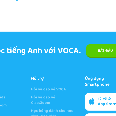
c tiếng Anh với VOCA.
BẮT ĐẦU
Hỗ trợ
Ứng dụng
Smartphone
Hỏi và đáp về VOCA
ids
Hỏi và đáp về
Tải về từ
ClassZoom
App Stor
Zoom
Học bổng dành cho học