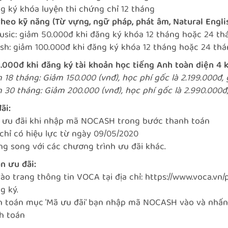
g ký khóa luyện thi chứng chỉ 12 tháng
theo kỹ năng (Từ vựng, ngữ pháp, phát âm, Natural Englis
usic: giảm 50.000đ khi đăng ký khóa 12 tháng hoặc 24 th
ish: giảm 100.000đ khi đăng ký khóa 12 tháng hoặc 24 th
.000đ khi đăng ký tài khoản học tiếng Anh toàn diện 4 
 18 tháng: Giảm 150.000 (vnđ), học phí gốc là 2.199.000đ,
 30 tháng: Giảm 200.000 (vnđ), học phí gốc là 2.990.000đ
ãi:
 ưu đãi khi nhập mã
NOCASH
trong bước thanh toán
chỉ có hiệu lực từ ngày 09/05/2020
g song với các chương trình ưu đãi khác.
n ưu đãi:
vào trang thông tin VOCA tại địa chỉ:
https://www.voca.vn
g ký.
nh toán mục 'Mã ưu đãi' bạn nhập mã NOCASH vào và nhấn
nh toán