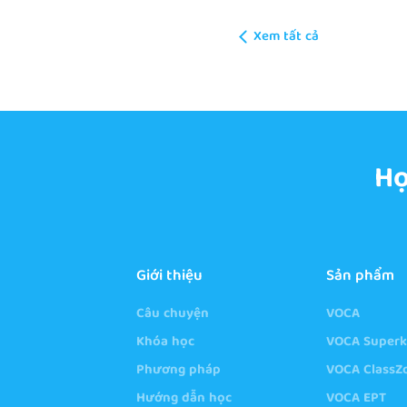
Xem tất cả
Họ
Giới thiệu
Sản phẩm
Câu chuyện
VOCA
Khóa học
VOCA Superk
Phương pháp
VOCA Class
Hướng dẫn học
VOCA EPT