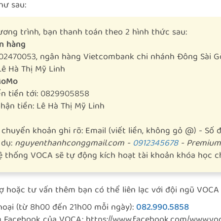
hư sau:
ơng trình, bạn thanh toán theo 2 hình thức sau:
n hàng
002470053
,
ngân hàng Vietcombank chi nhánh Đông Sài Gò
Lê Hà Thị Mỹ Linh
 MoMo
ển tiền tới: 0829905858
hận tiền: Lê Hà Thị Mỹ Linh
chuyển khoản ghi rõ: Email (viết liền, không gỏ @) - Số đ
 dụ:
nguyenthanhconggmail.com -
0912345678
- Premium
ệ thống VOCA sẽ tự động kích hoạt tài khoản khóa học c
ợ hoặc tư vấn thêm bạn có thể liên lạc với đội ngũ VOCA
thoại (từ 8h00 đến 21h00 mỗi ngày):
082.990.5858
ng Facebook của VOCA:
https://www.facebook.com/www.voc