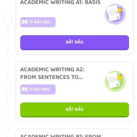
ACADEMIC WRITING A1: BASIS
15 BÀI HỌC
BẮT ĐẦU
ACADEMIC WRITING A2:
FROM SENTENCES TO
PARAGRAPHS
15 BÀI HỌC
BẮT ĐẦU