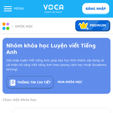
MENU
ĐĂNG NHẬP
KHÓA HỌC
Nhóm khóa học Luyện viết Tiếng
Anh
Giải pháp luyện Viết tiếng Anh, giúp bạn học hình thành, xây dựng và
cải thiện kỹ năng Viết tiếng Anh theo phong cách học thuật (Academic
Writing).
MUA KHÓA HỌC
THÔNG TIN CHI TIẾT
Chọn một khóa học