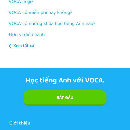
VOCA là gì?
VOCA có miễn phí hay không?
VOCA có những khóa học tiếng Anh nào?
Đơn vị điều hành
Xem tất cả
Học tiếng Anh với VOCA.
BẮT ĐẦU
Giới thiệu