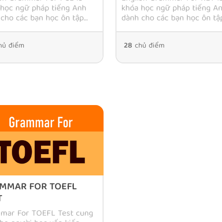
 học ngữ pháp tiếng Anh
khóa học ngữ pháp tiếng A
cho các bạn học ôn tập
dành cho các bạn học ôn tậ
ỳ thi Cambridge FCE,
cho kỳ thi Cambridge KET,
 ứng với trình độ CEFR B2
tương ứng với trình độ CEF
hủ điểm
28
chủ điểm
MMAR FOR TOEFL
T
mar For TOEFL Test cung