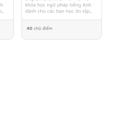
nh
khóa học ngữ pháp tiếng Anh
p
dành cho các bạn học ôn tập
cho kỳ thi Cambridge PET,
R A2
tương ứng với trình độ CEFR B1
40
chủ điểm