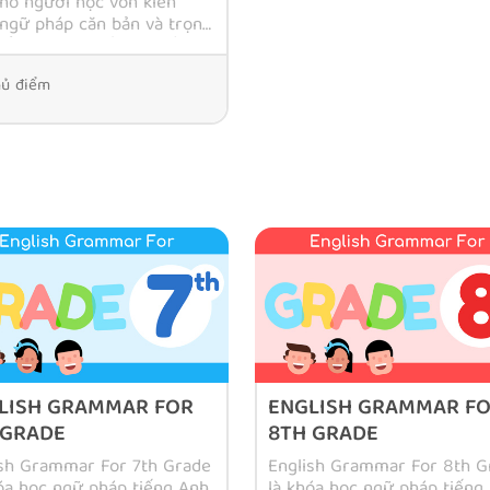
ho người học vốn kiến
ngữ pháp căn bản và trọng
ể đạt được kết quả tốt
 kỳ thi TOEFL iBT
ủ điểm
LISH GRAMMAR FOR
ENGLISH GRAMMAR F
 GRADE
8TH GRADE
ish Grammar For 7th Grade
English Grammar For 8th G
óa học ngữ pháp tiếng Anh
là khóa học ngữ pháp tiếng