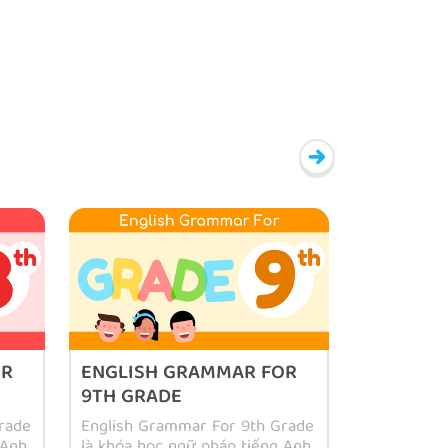
OR
ENGLISH GRAMMAR FOR
9TH GRADE
rade
English Grammar For 9th Grade
 Anh
là khóa học ngữ pháp tiếng Anh