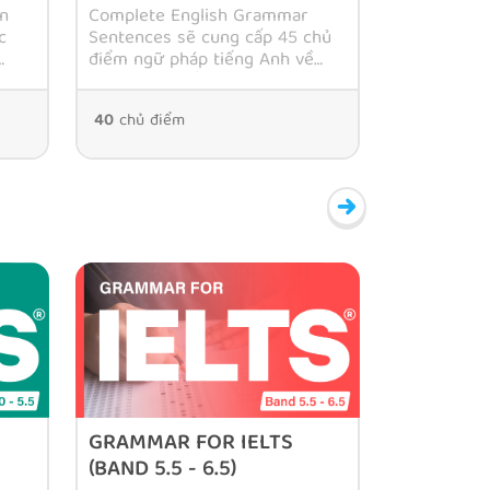
ển
Complete English Grammar
c
Sentences sẽ cung cấp 45 chủ
điểm ngữ pháp tiếng Anh về
cụm, mệnh đề và câu phù hợp
với giải thích ngắn gọn, rõ ràng,
40
chủ điểm
dễ hiểu.
GRAMMAR FOR IELTS
(BAND 5.5 - 6.5)