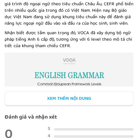
giá trình độ ngoại ngữ theo tiêu chuẩn Châu Âu, CEFR phổ biến
trên nhiều quốc gia trong đó có Việt Nam. Hiện nay, Bộ giáo
dục Việt Nam đang sử dụng khung tiêu chuẩn này để đánh giá
ADJECTIVES: ORDER
năng lực ngoại ngữ đầu vào và đầu ra của học sinh, sinh viên.
Nhận biết được tầm quan trọng đó, VOCA đã xây dựng bộ ngữ
pháp tiếng Anh 6 cấp độ, tương ứng với 6 level theo mô tả chi
tiết của khung tham chiếu CEFR.
NOUNS: COUNTABLE
NOUNS: UNCOUNTABLE
XEM THÊM NỘI DUNG
Đánh giá và nhận xét
0
COMPARISONS: SIMILARITY
5
4