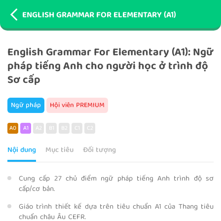
ENGLISH GRAMMAR FOR ELEMENTARY (A1)
English Grammar For Elementary (A1): Ngữ
pháp tiếng Anh cho người học ở trình độ
Sơ cấp
Ngữ pháp
Hội viên PREMIUM
A0
A1
A2
B1
B2
C1
C2
Nội dung
Mục tiêu
Đối tượng
Cung cấp 27 chủ điểm ngữ pháp tiếng Anh trình độ sơ
cấp/cơ bản.
Giáo trình thiết kế dựa trên tiêu chuẩn A1 của Thang tiêu
chuẩn châu Âu CEFR.