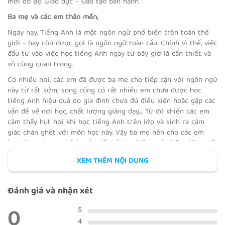
mới do Bộ Giáo dục - Đào tạo ban hành.
Ba mẹ và các em thân mến,
LEARN 1
Ngày nay, Tiếng Anh là một ngôn ngữ phổ biến trên toàn thế
giới - hay còn được gọi là ngôn ngữ toàn cầu. Chính vì thế, việc
đầu tư vào việc học tiếng Anh ngay từ bây giờ là cần thiết và
vô cùng quan trọng.
Có nhiều nơi, các em đã được ba mẹ cho tiếp cận với ngôn ngữ
LEARN 2
này từ rất sớm; song cũng có rất nhiều em chưa được học
tiếng Anh hiệu quả do gia đình chưa đủ điều kiện hoặc gặp các
vấn đề về nơi học, chất lượng giảng dạy,... Từ đó khiến các em
cảm thấy hụt hơi khi học tiếng Anh trên lớp và sinh ra cảm
giác chán ghét với môn học này. Vậy ba mẹ nên cho các em
học theo phương pháp nào để trẻ học hiệu quả nhất, giải quyết
REVIEW 3
được các vấn đề về thời gian, địa lý và chi phí?
XEM THÊM NỘI DUNG
Nhằm khơi dậy niềm yêu thích học ngọai ngữ và giúp các em
nhận thấy tiếng Anh chẳng hề khó, VOCA đã cho ra đời chương
Đánh giá và nhận xét
trình cho Học sinh cùng bộ câu
English for Friends Plus Grade
8
(45 mẫu câu Tiếng Anh lớp 8 theo chương trình Friends
0
BIG IDEAS
5
Plus).
4