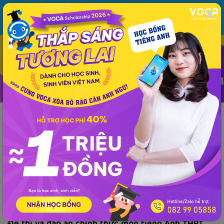
MENU
ĐĂNG NHẬP
VOCA
Từ vựng
Ngữ pháp
Mẫu câu
Học phát âm
Giao tiếp
Luyện viết
Tin tức
Giải đề thi môn tiếng Anh
Lớp 10
Lớp 11
Tiếng Anh Lớp 12 - 
Phổ thông
Tiếng Anh Lớp 12 - THPT, Quốc Gia
Đề thi và đáp án chính thức môn tiếng Anh
THPT Quốc gia 2019 (Mã đề: 407)
VOCA
đăng lúc 22:51 27/06/2019