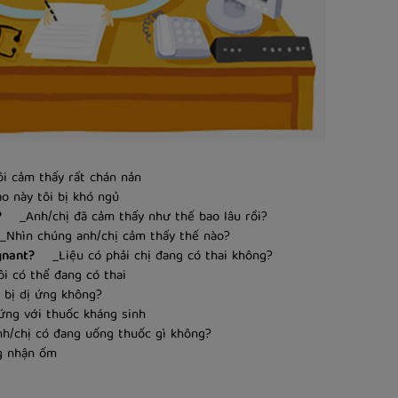
 cảm thấy rất chán nản
này tôi bị khó ngủ
?
_Anh/chị đã cảm thấy như thế bao lâu rồi?
hìn chúng anh/chị cảm thấy thế nào?
gnant?
_Liệu có phải chị đang có thai không?
 có thể đang có thai
bị dị ứng không?
g với thuốc kháng sinh
chị có đang uống thuốc gì không?
 nhận ốm