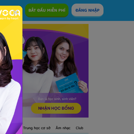
ÊM
BẮT ĐẦU MIỄN PHÍ
ĐĂNG NHẬP
S
Trẻ em
Trung học cơ sở
Âm nhạc
Club