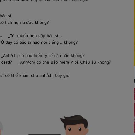
ác sĩ
 lịch hẹn trước không?
…
_Tôi muốn hẹn gặp bác sĩ …
đây có bác sĩ nào nói tiếng … không?
nh/chị có bảo hiểm y tế cá nhân không?
 card?
_Anh/chị có thẻ Bảo hiểm Y tế Châu âu không?
 có thể khám cho anh/chị bây giờ