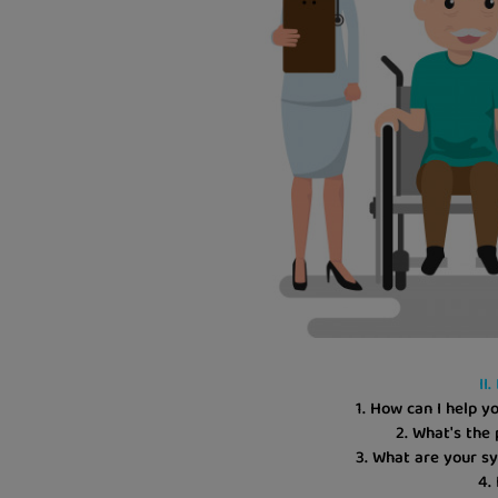
II
1. How can I help y
2. What's the
3. What are your 
4. 