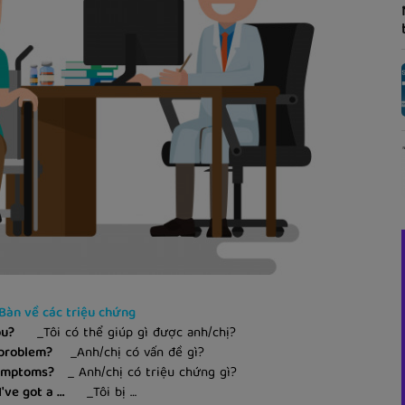
. Bàn về các triệu chứng
ou?
_Tôi có thể giúp gì được anh/chị?
 problem?
_Anh/chị có vấn đề gì?
symptoms?
_ Anh/chị có triệu chứng gì?
I've got a …
_Tôi bị …