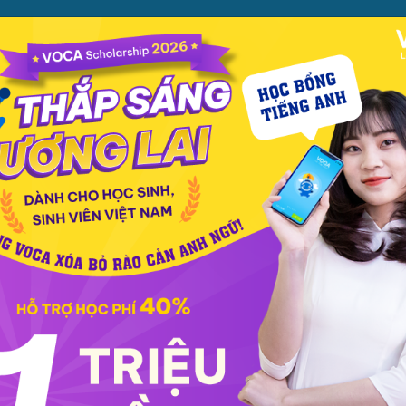
ỌC
PHƯƠNG PHÁP
PREMIUM
CỬA HÀNG
XEM TH
c phát âm
Giao tiếp
Luyện viết
Phổ thông
Luyện nói
TOEIC
IELT