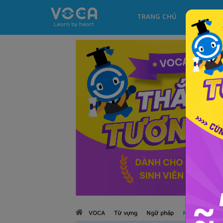
TRANG CHỦ
KHÓA H
VOCA
Từ vựng
Ngữ pháp
Mẫu câu
Họ