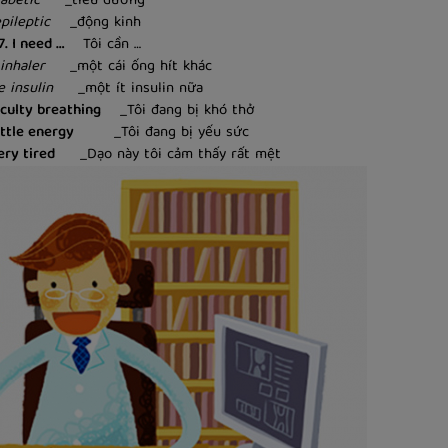
iabetic
_tiểu đường
pileptic
_động kinh
7. I need …
Tôi cần …
inhaler
_một cái ống hít khác
 insulin
_một ít insulin nữa
ficulty breathing
_Tôi đang bị khó thở
little energy
_Tôi đang bị yếu sức
ery tired
_Dạo này tôi cảm thấy rất mệt