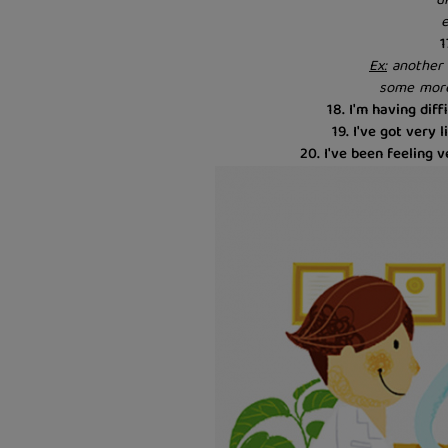
d
e
1
Ex:
another 
some more
18. I'm having dif
19. I've got very 
20. I've been feeling v