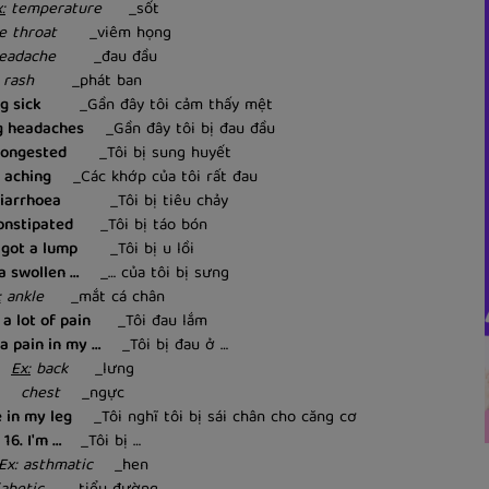
:
temperature
_sốt
e throat
_viêm họng
eadache
_đau đầu
rash
_phát ban
ng sick
_Gần đây tôi cảm thấy mệt
ng headaches
_Gần đây tôi bị đau đầu
 congested
_Tôi bị sung huyết
e aching
_Các khớp của tôi rất đau
diarrhoea
_Tôi bị tiêu chảy
constipated
_Tôi bị táo bón
e got a lump
_Tôi bị u lồi
 a swollen …
_… của tôi bị sưng
:
ankle
_mắt cá chân
n a lot of pain
_Tôi đau lắm
 a pain in my …
_Tôi bị đau ở …
Ex:
back
_lưng
chest
_ngực
e in my leg
_Tôi nghĩ tôi bị sái chân cho căng cơ
16. I'm …
_Tôi bị …
Ex: asthmatic
_hen