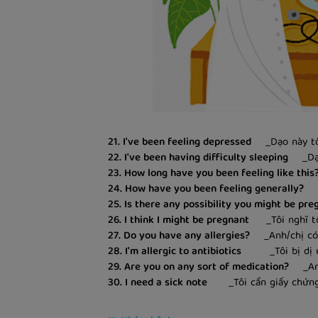
21. I've been feeling depressed
_Dạo này tôi
22. I've been having difficulty sleeping
_Dạo 
23. How long have you been feeling like this
24. How have you been feeling generally?
_N
25. Is there any possibility you might be pre
26. I think I might be pregnant
_Tôi nghĩ tôi
27. Do you have any allergies?
_Anh/chị có 
28. I'm allergic to antibiotics
_Tôi bị dị ứn
29. Are you on any sort of medication?
_Anh/
30. I need a sick note
_Tôi cần giấy chứng