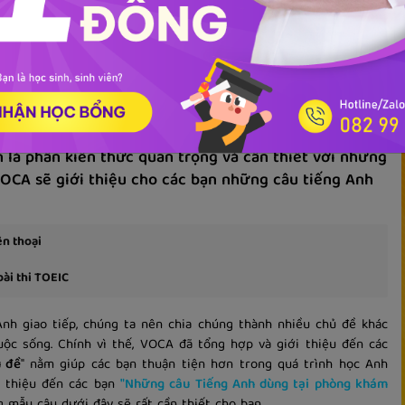
 cho người đi làm
Mẫu câu tiếng Anh giao tiếp
i phòng khám bác sĩ
n là phần kiến thức quan trọng và cần thiết với những
 VOCA sẽ giới thiệu cho các bạn những câu tiếng Anh
ện thoại
ài thi TOEIC
nh giao tiếp, chúng ta nên chia chúng thành nhiều chủ đề khác
ộc sống. Chính vì thế, VOCA đã tổng hợp và giới thiệu đến các
ủ đề
" nằm giúp các bạn thuận tiện hơn trong quá trình học Anh
i thiệu đến các bạn
"Những câu Tiếng Anh dùng tại phòng khám
 mẫu câu dưới đây sẽ rất cần thiết cho bạn.