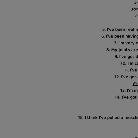
Ex
sor
h
5. I've been feeli
6. I've been havi
7. I'm very
8. My joints ar
9. I've got 
10. I'm 
11. I'v
12. I've got
Ex
13. I'm i
14. I've got
15. I think I've pulled a muscl