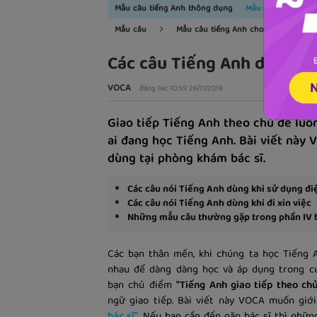
Mẫu câu tiếng Anh thông dụng
Mẫu câu tiếng Anh
Mẫu câu
Mẫu câu tiếng Anh cho người đi làm
Các câu Tiếng Anh dùng tạ
VOCA
đăng lúc 10:59 26/11/2018
Giao tiếp Tiếng Anh theo chủ đề luô
ai đang học Tiếng Anh. Bài viết này
dùng tại phòng khám bác sĩ.
Các câu nói Tiếng Anh dùng khi sử dụng đi
Các câu nói Tiếng Anh dùng khi đi xin việc
Những mẫu câu thường gặp trong phần IV b
Các bạn thân mến, khi chúng ta học Tiếng A
nhau để dàng dàng học và áp dụng trong cu
bạn chủ điểm
"Tiếng Anh giao tiếp theo ch
ngữ giao tiếp. Bài viết này VOCA muốn giớ
bác sĩ"
.
Nếu bạn cần đến gặp bác sĩ thì những