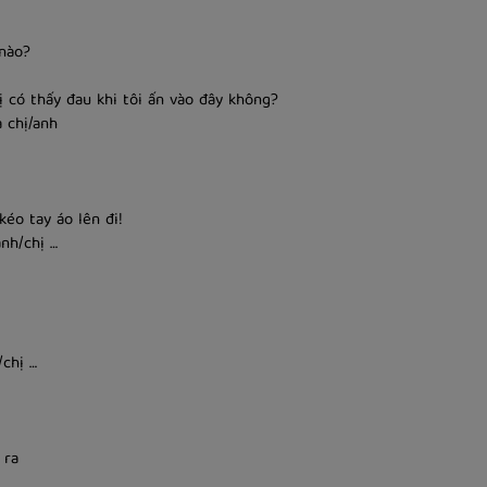
nào?
ó thấy đau khi tôi ấn vào đây không?
 chị/anh
o tay áo lên đi!
h/chị …
chị …
 ra