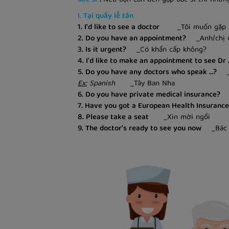
I. Tại quầy lễ tân
1. I'd like to see a doctor
_Tôi muốn gặp b
2. Do you have an appointment?
_Anh/chị có
3. Is it urgent?
_Có khẩn cấp không?
4. I'd like to make an appointment to see Dr 
5. Do you have any doctors who speak …?
_Ở 
Ex:
Spanish
_Tây Ban Nha
6. Do you have private medical insurance?
_A
7. Have you got a European Health Insurance
8. Please take a seat
_Xin mời ngồi
9. The doctor's ready to see you now
_Bác sĩ