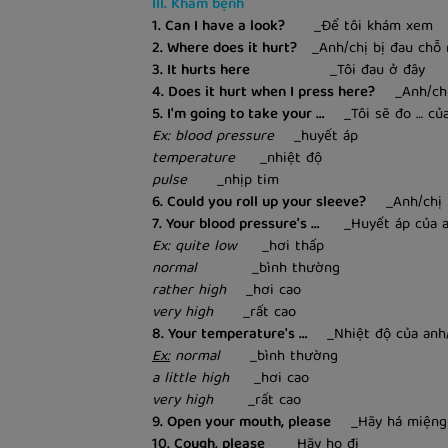
III. Khám bệnh
1. Can I have a look?
_Để tôi khám xem
2. Where does it hurt?
_Anh/chị bị đau chỗ 
3. It hurts here
_Tôi đau ở đây
4. Does it hurt when I press here?
_Anh/chị c
5. I'm going to take your …
_Tôi sẽ đo … của
Ex: blood pressure
_huyết áp
temperature
_nhiệt độ
pulse
_nhịp tim
6. Could you roll up your sleeve?
_Anh/chị ké
7. Your blood pressure's …
_Huyết áp của an
Ex: quite low
_hơi thấp
normal
_bình thường
rather high
_hơi cao
very high
_rất cao
8. Your temperature's …
_Nhiệt độ của anh/
Ex:
normal
_bình thường
a little high
_hơi cao
very high
_rất cao
9. Open your mouth, please
_Hãy há miệng
10. Cough, please
_Hãy ho đi