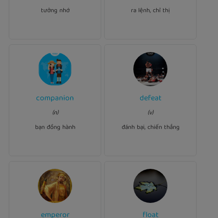
martyrs by burning incense.
his army to attack.
tưởng nhớ
ra lệnh, chỉ thị
Ví dụ:
companion
defeat
Ví dụ:
his
defeated
Peter
She has been my ​
(n)
(v)
competitor in the final
past ten ​years.
companion
round.
bạn đồng hành
đánh bại, chiến thắng
Ví dụ:
emperor
float
Ví dụ: