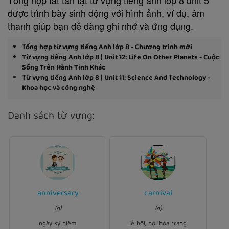
được trình bày sinh động với hình ảnh, ví dụ, âm
thanh giúp bạn dễ dàng ghi nhớ và ứng dụng.
Tổng hợp từ vựng tiếng Anh lớp 8 - Chương trình mới
Từ vựng tiếng Anh lớp 8 | Unit 12: Life On Other Planets - Cuộc
Sống Trên Hành Tinh Khác
Từ vựng tiếng Anh lớp 8 | Unit 11: Science And Technology -
Khoa học và công nghệ
Danh sách từ vựng:
Ví dụ:
anniversary
carnival
Ví dụ:
is a popular festival
Carnival
It was their 25th wedding
(n)
(n)
in many countries in South
last week.
anniversary
America.
ngày kỷ niệm
lễ hội, hội hóa trang