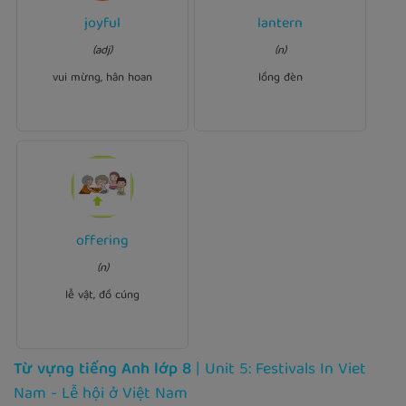
joyful
lantern
Ví dụ:
Ví dụ:
in
lantern
I buy my child a
(adj)
(n)
at the news.
joyful
We were
Mid-Autumn.
vui mừng, hân hoan
lồng đèn
Ví dụ:
offering
of
offerings
Visitors make
incense, flowers, fruit and
(n)
candles to worship Buddha
at the pagoda.
lễ vật, đồ cúng
Từ vựng tiếng Anh lớp 8
| Unit 5: Festivals In Viet
Nam - Lễ hội ở Việt Nam