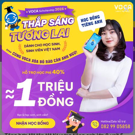
MENU
ĐĂNG NHẬP
VOCA
Từ vựng
Ngữ pháp
Mẫu câu
Học phát âm
Giao tiếp
Luyện viết
Lớp 9
Lớp 8
Trung học cơ sở
Lớp 8
Từ vựng tiếng Anh lớp 8 | Unit 5: Festivals
In Viet Nam - Lễ hội ở Việt Nam
VOCA
đăng lúc 20:15 27/12/2021
Tổng hợp tất tần tật từ vựng tiếng anh lớp 8 unit 5