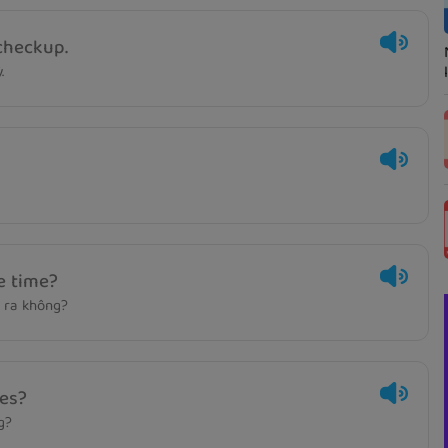
 checkup.
.
e time?
 ra không?
ies?
g?