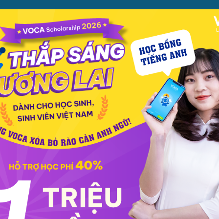
ỌC
PHƯƠNG PHÁP
PREMIUM
CỬA HÀNG
XEM TH
ọc phát âm
Giao tiếp
Luyện viết
Phổ thông
Luyện nói
TOEIC
IEL