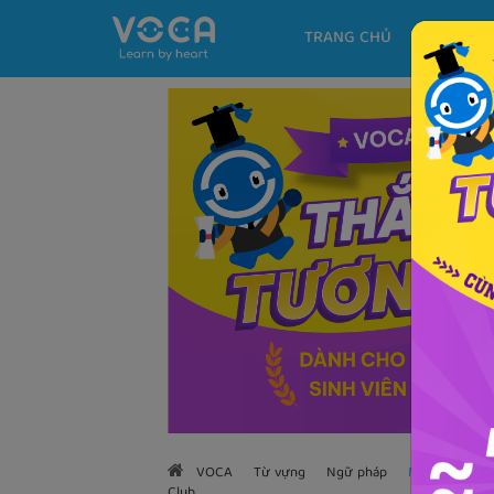
TRANG CHỦ
KHÓA H
VOCA
Từ vựng
Ngữ pháp
Mẫu câu
H
Club