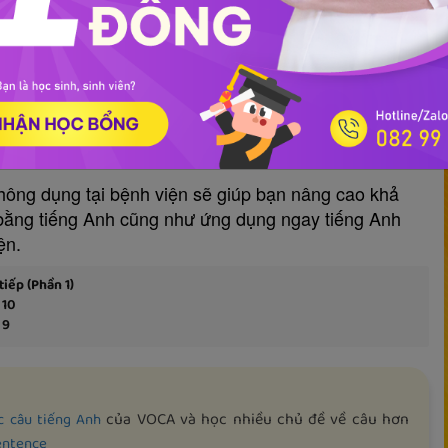
 cho người đi làm
Mẫu câu tiếng Anh giao tiếp
 thông dụng tại bệnh viện
hông dụng tại bệnh viện sẽ giúp bạn nâng cao khả
 bằng tiếng Anh cũng như ứng dụng ngay tiếng Anh
ện.
iếp (Phần 1)
 10
 9
của VOCA và học nhiều chủ đề về câu hơn
c câu tiếng Anh
sentence