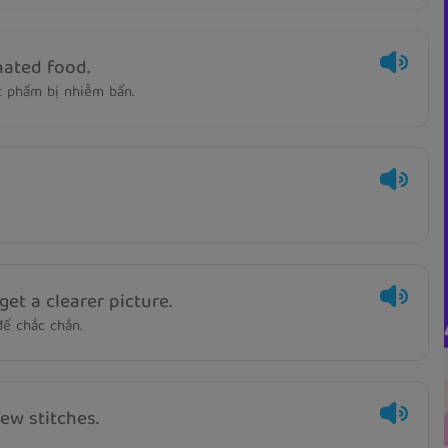
nated food.
c phẩm bị nhiễm bẩn.
et a clearer picture.
ể chắc chắn.
ew stitches.