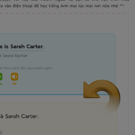
e vào điện thoại để học tiếng Anh mọi lúc mọi nơi nữa nhé ^^.