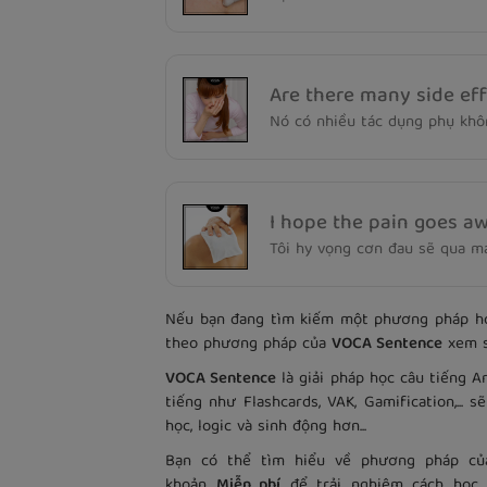
Are there many side ef
Nó có nhiều tác dụng phụ khô
I hope the pain goes aw
Tôi hy vọng cơn đau sẽ qua m
Nếu bạn đang tìm kiếm một phương pháp học
theo phương pháp của
VOCA Sentence
xem s
VOCA Sentence
là giải pháp học câu tiếng 
tiếng như Flashcards, VAK, Gamification,..
học, logic và sinh động hơn...
Bạn có thể tìm hiểu về phương pháp c
khoản
Miễn phí
để trải nghiệm cách học 