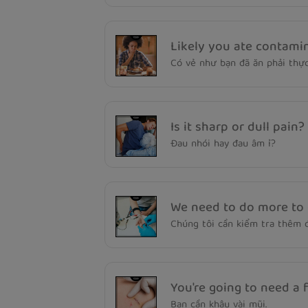
Likely you ate contami
Có vẻ như bạn đã ăn phải thự
Is it sharp or dull pain?
Đau nhói hay đau âm ỉ?
We need to do more to g
Chúng tôi cần kiểm tra thêm đ
You're going to need a f
Bạn cần khâu vài mũi.