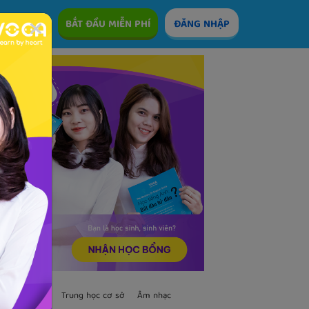
ÊM
BẮT ĐẦU MIỄN PHÍ
ĐĂNG NHẬP
TS
Trẻ em
Trung học cơ sở
Âm nhạc