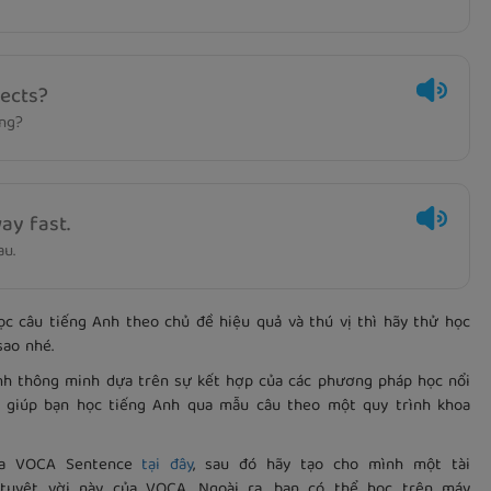
fects?
ng?
ay fast.
au.
 câu tiếng Anh theo chủ đề hiệu quả và thú vị thì hãy thử học
ao nhé.
Anh thông minh dựa trên sự kết hợp của các phương pháp học nổi
. sẽ giúp bạn học tiếng Anh qua mẫu câu theo một quy trình khoa
ủa VOCA Sentence
tại đây
, sau đó hãy tạo cho mình một tài
tuyệt vời này của VOCA. Ngoài ra, bạn có thể học trên máy