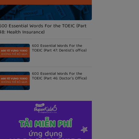
600 Essential Words For the TOEIC (Part
48: Health Insurance)
600 Essential Words For the
TOEIC (Part 47: Dentist’s office)
600 Essential Words For the
TOEIC (Part 46: Doctor’s Office)