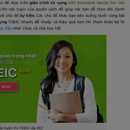
hủ đề dựa trên
giáo trình từ vựng
600 Essential Words For the
rên các topic của quyển sách để giúp các bạn dễ theo dõi. Dưới
về chủ đề
Sự kiện.
Các chủ đề khác bạn kéo xuống dưới cùng bài
vựng
TOEIC nhanh, dễ thuộc và hiệu quả hơn thì tham khảo bộ 'bí
tại đây
nhé! Chúc cả nhà học tốt.
p luyện thi TOEIC cấp tốc!