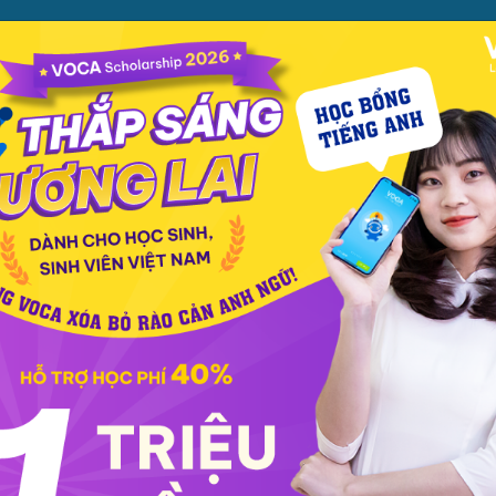
ỌC
PHƯƠNG PHÁP
PREMIUM
CỬA HÀNG
XEM TH
ọc phát âm
Giao tiếp
Luyện viết
Phổ thông
Luyện nói
TOEIC
IEL