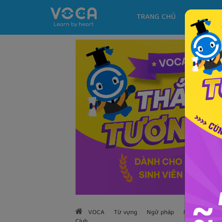
TRANG CHỦ
KHÓA H
VOCA
Từ vựng
Ngữ pháp
Mẫu câu
H
Club