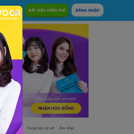
ÊM
BẮT ĐẦU MIỄN PHÍ
ĐĂNG NHẬP
TS
Trẻ em
Trung học cơ sở
Âm nhạc