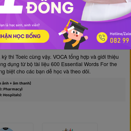
the TOEIC (Part 35: Events)
 kỳ thi Toeic cùng vậy. VOCA tổng hợp và giới thiệu
g dụng từ bộ tài liệu 600 Essential Words For the
ng biệt cho các bạn dễ học và theo dõi.
h ảnh + âm thanh]
0: Pharmacy)
: Hospitals)