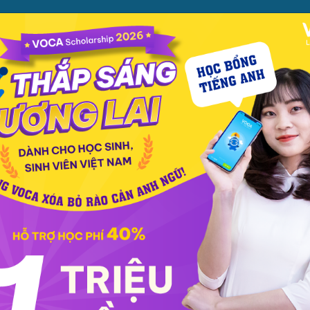
ỌC
PHƯƠNG PHÁP
PREMIUM
CỬA HÀNG
XEM TH
c phát âm
Giao tiếp
Luyện viết
Phổ thông
Luyện nói
TOEIC
IELT