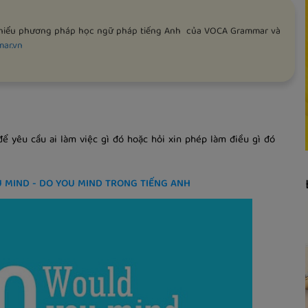
m hiểu phương pháp học ngữ pháp tiếng Anh của VOCA Grammar và
mar.vn
 yêu cầu ai làm việc gì đó hoặc hỏi xin phép làm điều gì đó
U MIND - DO YOU MIND TRONG TIẾNG ANH