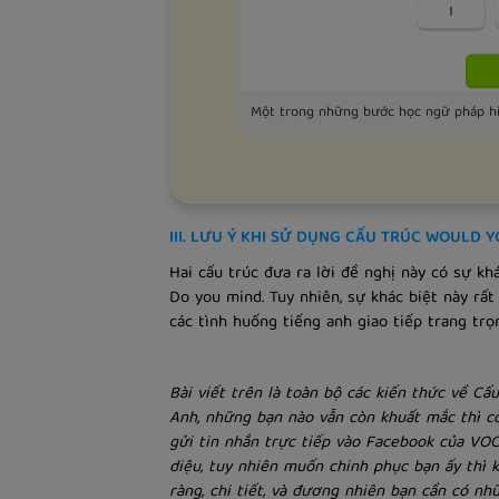
Một trong những bước học ngữ pháp hi
III. LƯU Ý KHI SỬ DỤNG CẤU TRÚC WOULD 
Hai cấu trúc đưa ra lời đề nghị này có sự k
Do you mind. Tuy nhiên, sự khác biệt này rấ
các tình huống tiếng anh giao tiếp trang trọ
​Bài viết trên là toàn bộ các kiến thức về 
Anh, những bạn nào vẫn còn khuất mắc thì c
gửi tin nhắn trực tiếp vào Facebook của VO
diệu, tuy nhiên muốn chinh phục bạn ấy thì kh
ràng, chi tiết, và đương nhiên bạn cần có 