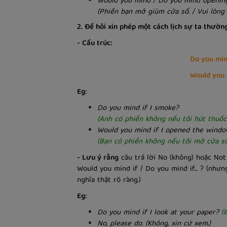
Would you mind / Do you mind opening
(Phiền bạn mở giùm cửa sổ. / Vui lòng
2. Đề hỏi xin phép một cách lịch sự ta thườn
- Cấu trúc:
Do you mind
Would you m
Eg:
Do you mind if I smoke?
(Anh có phiền không nếu tôi hút thuốc
Would you mind if I opened the wind
(Bạn có phiền không nếu tôi mở cửa s
- Lưu ý rằng
câu trả lời No (không) hoặc Not
Would you mind if / Do you mind if... ? (nh
nghĩa thật rõ ràng.)
Eg:
Do you mind if I look at your paper?
(
No, please do. (Không, xin cứ xem.)