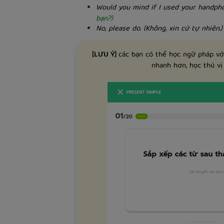
Would you mind if I used your handp
bạn?)
No, please do. (Không, xin cứ tự nhiên.)
[LƯU Ý]
các bạn có thể học ngữ pháp v
nhanh hơn, học thú vị 