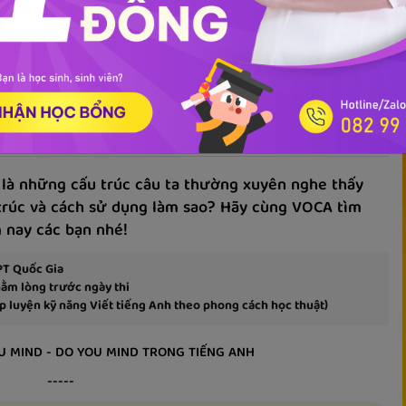
Tài liệu
 Do You Mind và cách dùng trong tiếng
 là những cấu trúc câu ta thường xuyên nghe thấy
u trúc và cách sử dụng làm sao? Hãy cùng VOCA tìm
 nay các bạn nhé!
PT Quốc Gia
nằm lòng trước ngày thi
 luyện kỹ năng Viết tiếng Anh theo phong cách học thuật)
 MIND - DO YOU MIND TRONG TIẾNG ANH
-----