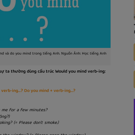
nd và do you mind trong tiếng Anh. Nguồn Ảnh: Học tiếng Anh
h sự ta thường dùng cấu trúc Would you mind verb-ing:
verb-ing...? Do you mind + verb-ing...?
g me for a few minutes?
ông?)
king? (= Please don't smoke.)