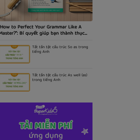
"How to Perfect Your Grammar Like A
Master?": Bí quyết giúp bạn thành thục
ngữ pháp tiếng Anh.
Tất tần tật cấu trúc So as trong
tiếng Anh
Tất tần tật cấu trúc As well (as)
trong tiếng Anh