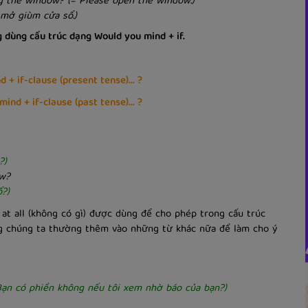
 the window? (= Please open the window.)
 mở giùm cửa sổ.)
g dùng cấu trúc dạng Would you mind + if.
 + if-clause (present tense)... ?
ind + if-clause (past tense)... ?
?)
ow?
ổ?)
 at all (không có gì) được dùng để cho phép trong cấu trúc
ưng chúng ta thường thêm vào những từ khác nữa để làm cho ý
Bạn có phiền không nếu tôi xem nhờ báo của bạn?)