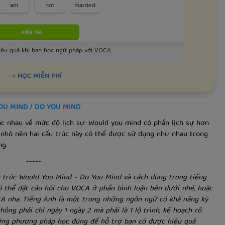
ệu quả khi bạn học ngữ pháp với VOCA
--->
HỌC MIỄN PHÍ
YOU MIND / DO YOU MIND
hác nhau về mức độ lịch sự: Would you mind có phần lịch sự hơn
t nhỏ nên hai cấu trúc này có thể được sử dụng như nhau trong
ng.
-----
Cấu trúc Would You Mind - Do You Mind và cách dùng trong tiếng
ó thể đặt câu hỏi cho VOCA ở phần bình luận bên dưới nhé, hoặc
CA nha. Tiếng Anh là một trong những ngôn ngữ có khả năng kỳ
ông phải chỉ ngày 1 ngày 2 mà phải là 1 lộ trình, kế hoạch rõ
những phương pháp học đúng để hỗ trợ bạn có được hiệu quả