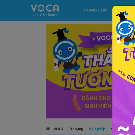
TRANG CHỦ
KHÓA H
VOCA
Từ vựng
Ngữ pháp
Mẫu câu
Họ