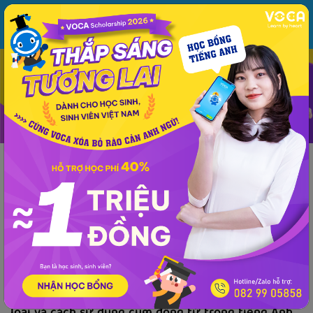
MENU
ĐĂNG NHẬP
VOCA
Từ vựng
Ngữ pháp
Mẫu câu
Học phát âm
Giao tiếp
Luyện viết
Kiến thức ngữ pháp
Phương pháp - kinh nghiệm
Tài liệu
Ngữ pháp
Kiến thức ngữ pháp
Cụm Động Từ và cách sử dụng trong tiếng Anh
VOCA
đăng lúc 10:55 11/06/2019
Tổng hợp tất cả về cụm động từ: Khái niệm, phân