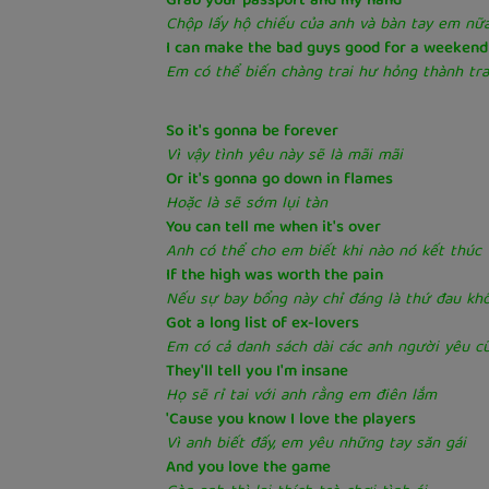
Grab your passport and my hand
Chộp lấy hộ chiếu của anh và bàn tay em nữ
I can make the bad guys good for a weekend
Em có thể biến chàng trai hư hỏng thành tra
So it's gonna be forever
Vì vậy tình yêu này sẽ là mãi mãi
Or it's gonna go down in flames
Hoặc là sẽ sớm lụi tàn
You can tell me when it's over
Anh có thể cho em biết khi nào nó kết thúc
If the high was worth the pain
Nếu sự bay bổng này chỉ đáng là thứ đau kh
Got a long list of ex-lovers
Em có cả danh sách dài các anh người yêu c
They'll tell you I'm insane
Họ sẽ rỉ tai với anh rằng em điên lắm
'Cause you know I love the players
Vì anh biết đấy, em yêu những tay săn gái
And you love the game