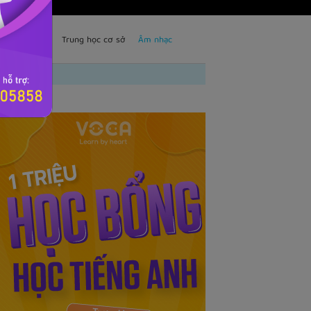
TS
Trẻ em
Trung học cơ sở
Âm nhạc