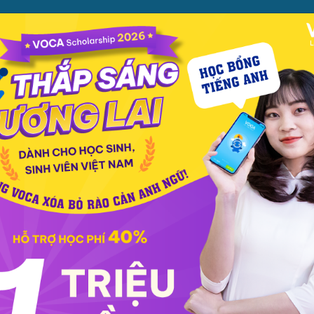
ỌC
PHƯƠNG PHÁP
PREMIUM
CỬA HÀNG
XEM TH