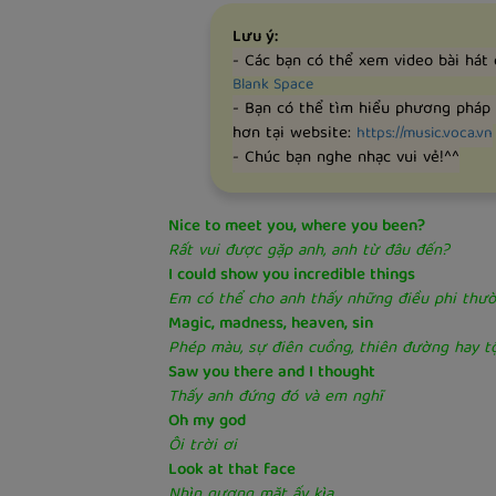
Lưu ý:
- Các bạn có thể xem video bài hát
Blank Space
- Bạn có thể tìm hiểu phương pháp
hơn tại website:
https://music.voca.vn
- Chúc bạn nghe nhạc vui vẻ!^^
Nice to meet you, where you been?
Rất vui được gặp anh, anh từ đâu đến?
I could show you incredible things
Em có thể cho anh thấy những điều phi thư
Magic, madness, heaven, sin
Phép màu, sự điên cuồng, thiên đường hay tộ
Saw you there and I thought
Thấy anh đứng đó và em nghĩ
Oh my god
Ôi trời ơi
Look at that face
Nhìn gương mặt ấy kìa