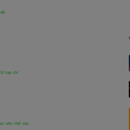
vậy
ờ tạp chí
úc như thế nào