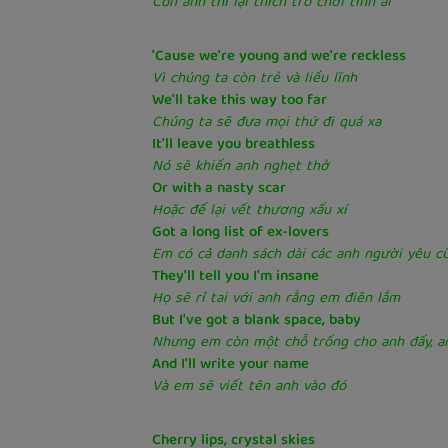
Còn anh thì lại thích trò chơi tình ái
'Cause we're young and we're reckless
Vì chúng ta còn trẻ và liều lĩnh
We'll take this way too far
Chúng ta sẽ đưa mọi thứ đi quá xa
It'll leave you breathless
Nó sẽ khiến anh nghẹt thở
Or with a nasty scar
Hoặc để lại vết thương xấu xí
Got a long list of ex-lovers
Em có cả danh sách dài các anh người yêu c
They'll tell you I'm insane
Họ sẽ rỉ tai với anh rằng em điên lắm
But I've got a blank space, baby
Nhưng em còn một chỗ trống cho anh đấy, a
And I'll write your name
Và em sẽ viết tên anh vào đó
Cherry lips, crystal skies