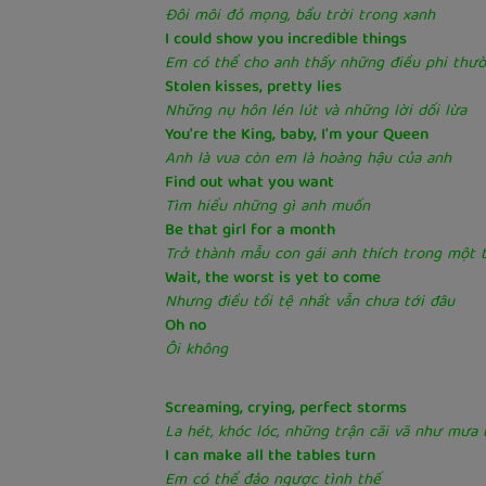
Đôi môi đỏ mọng, bầu trời trong xanh
I could show you incredible things
Em có thể cho anh thấy những điều phi thư
Stolen kisses, pretty lies
Những nụ hôn lén lút và những lời dối lừa
You're the King, baby, I'm your Queen
Anh là vua còn em là hoàng hậu của anh
Find out what you want
Tìm hiểu những gì anh muốn
Be that girl for a month
Trở thành mẫu con gái anh thích trong một 
Wait, the worst is yet to come
Nhưng điều tồi tệ nhất vẫn chưa tới đâu
Oh no
Ôi không
Screaming, crying, perfect storms
La hét, khóc lóc, những trận cãi vã như mưa 
I can make all the tables turn
Em có thể đảo ngược tình thế