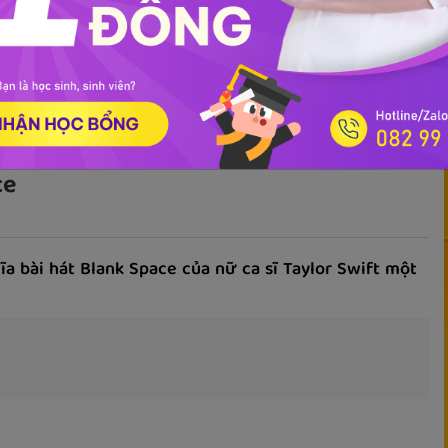
ọc phát âm
Giao tiếp
Luyện viết
Phổ thông
Luyện nói
TOEIC
IEL
ce
ĩa bài hát Blank Space của nữ ca sĩ Taylor Swift một