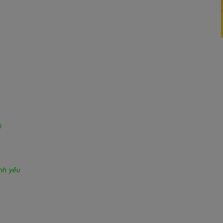
ũ
nh yêu