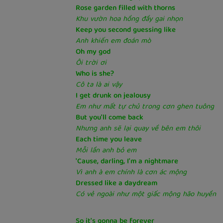
Rose garden filled with thorns
Khu vườn hoa hồng đầy gai nhọn
Keep you second guessing like
Anh khiến em đoán mò
Oh my god
Ôi trời ơi
Who is she?
Cô ta là ai vậy
I get drunk on jealousy
Em như mất tự chủ trong cơn ghen tuông
But you'll come back
Nhưng anh sẽ lại quay về bên em thôi
Each time you leave
Mỗi lần anh bỏ em
'Cause, darling, I'm a nightmare
Vì anh à em chính là cơn ác mộng
Dressed like a daydream
Có vẻ ngoài như một giấc mộng hão huyền
So it's gonna be forever