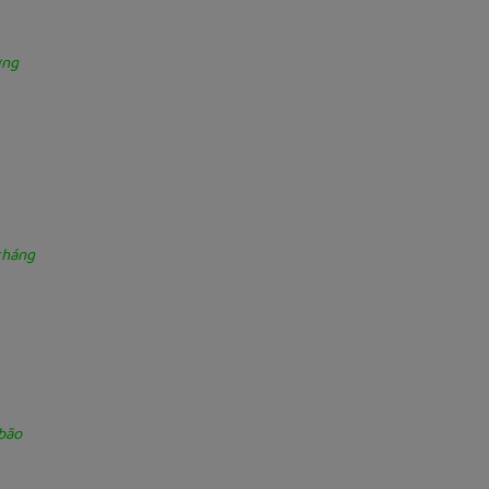
ờng
tháng
bão