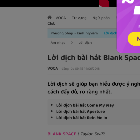
VOCA
Từ vựng
Ngữ pháp
Mẫu câu
H
Club
Phương pháp - kinh nghiệm
Lời dịch
Âm nhạc
Lời dịch
Lời dịch bài hát Blank Spa
VOCA
đăng lúc 09:45 14/06/2018
Lời dịch sẽ giúp bạn hiểu được ý ngh
cách đầy đủ, rõ ràng nhất.
Lời dịch bài hát Come My Way
Lời dịch bài hát Aperture
Lời dịch bài hát Rein Me In
BLANK SPACE
| Taylor Swift