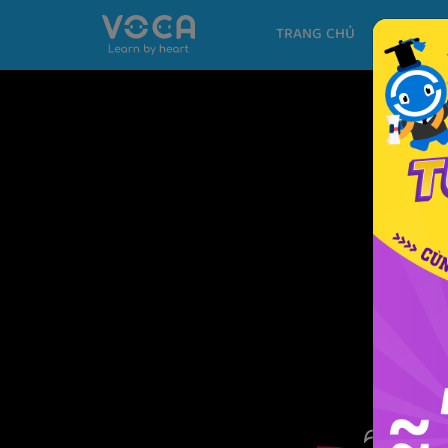
TRANG CHỦ
KHÓA H