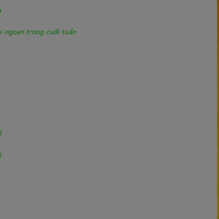
a
i ngoan trong cuối tuần
ổ
ũ