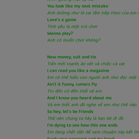
You look like my next mistake
Anh dường như là sai lầm tiếp theo của em 
Love's a game
Tình yêu là một trò chơi
Wanna play?
Anh có muốn chơi không?
New money, suit and tie
Tiền mới toanh, áo vét và chiếc cà vạt
I can read you like a magazine
Em có thể hiểu con người anh như đọc một t
Ain't it funny, rumors fly
Tin đồn cứ đồn thổi về em
And I know you heard about me
Và em biết anh đã nghe về em như thế nào
So hey, let's be friends
Thế nên chúng ta hãy là bạn bè đi đã
I'm dying to see how this one ends
Em đang chết dần để xem chuyện này kết th