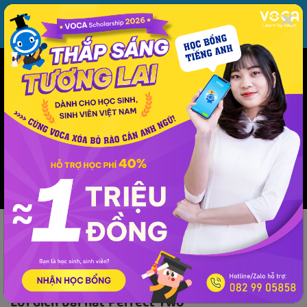
MENU
ĐĂNG NHẬP
VOCA
Từ vựng
Ngữ pháp
Mẫu câu
Học phát âm
Giao tiếp
Luyện viết
Phương pháp - kinh nghiệm
Lời dịch
Âm nhạc
Lời dịch
Lời dịch bài hát Perfect Two