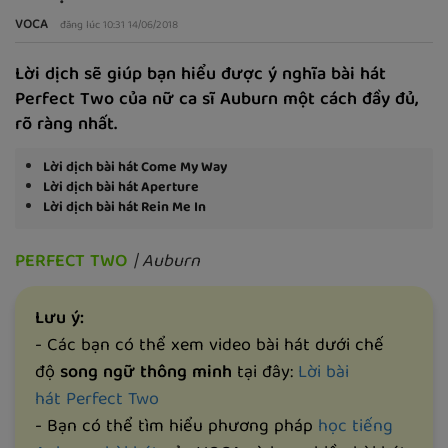
VOCA
đăng lúc 10:31 14/06/2018
Lời dịch sẽ giúp bạn hiểu được ý nghĩa bài hát
Perfect Two của nữ ca sĩ Auburn một cách đầy đủ,
rõ ràng nhất.
Lời dịch bài hát Come My Way
Lời dịch bài hát Aperture
Lời dịch bài hát Rein Me In
PERFECT TWO
| Auburn
Lưu ý:
- Các bạn có thể xem video bài hát dưới chế
độ
song ngữ thông minh
tại đây:
Lời bài
hát P
erfect Two
- Bạn có thể tìm hiểu phương pháp
học tiếng