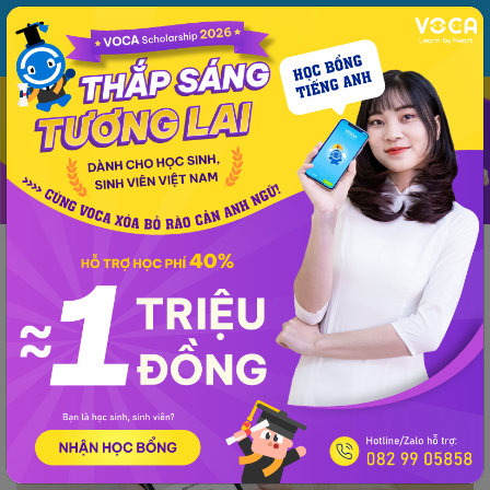
MENU
ĐĂNG NHẬP
VOCA
Từ vựng
Ngữ pháp
Mẫu câu
Học phát âm
Giao tiếp
Luyện viết
Tin tức - Sự kiện
Learners talk about VOCA
Tuyển dụng
Ưu đãi
Ngh
VOCA