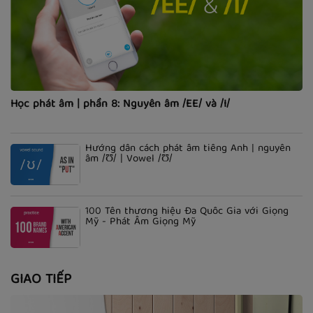
Học phát âm | phần 8: Nguyên âm /EE/ và /I/
Hướng dẫn cách phát âm tiếng Anh | nguyên
âm /Ʊ/ | Vowel /Ʊ/
100 Tên thương hiệu Đa Quốc Gia với Giọng
Mỹ - Phát Âm Giọng Mỹ
GIAO TIẾP