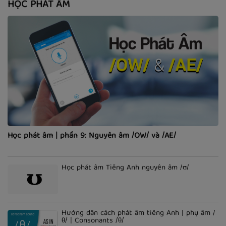
HỌC PHÁT ÂM
Học phát âm | phần 9: Nguyên âm /OW/ và /AE/
Học phát âm Tiếng Anh nguyên âm /ʊ/
Hướng dẫn cách phát âm tiếng Anh | phụ âm /
θ/ | Consonants /θ/