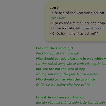
Lưu ý:
- Các bạn có thể xem video bài hát
Speak Now
- Bạn có thể tìm hiểu phương pháp
hơn tại website:
https://music.voca.vn
- Chúc bạn nghe nhạc vui vẻ!^^
I am not the kind of girl
Em không phải kiểu con gái
Who should be rudely barging in on a white v
Có thể thô lỗ xông vào lễ cưới của người kh
But you are not the kind of boy
Nhưng anh cũng đâu phải là loại con trai
Who should be marrying the wrong girl
Đi lấy cô gái không phù hợp với mình
I sneak in and see your friends
Em lẻn vào nhà thờ và nhìn thấy bạn bè anh