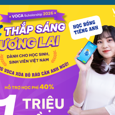
ỌC
PHƯƠNG PHÁP
PREMIUM
CỬA HÀNG
XEM TH