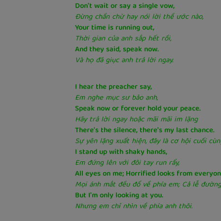
Don't wait or say a single vow,
Đừng chần chừ hay nói lời thề ước nào,
Your time is running out,
Thời gian của anh sắp hết rồi,
And they said, speak now.
Và họ đã giục anh trả lời ngay.
I hear the preacher say,
Em nghe mục sư bảo anh,
Speak now or forever hold your peace.
Hãy trả lời ngay hoặc mãi mãi im lặng
There's the silence, there's my last chance.
Sự yên lặng xuất hiện, đây là cơ hội cuối cù
I stand up with shaky hands,
Em đứng lên với đôi tay run rẩy,
All eyes on me; Horrified looks from everyo
Mọi ánh mắt đều đổ về phía em; Cả lễ đường
But I'm only looking at you.
Nhưng em chỉ nhìn về phía anh thôi.