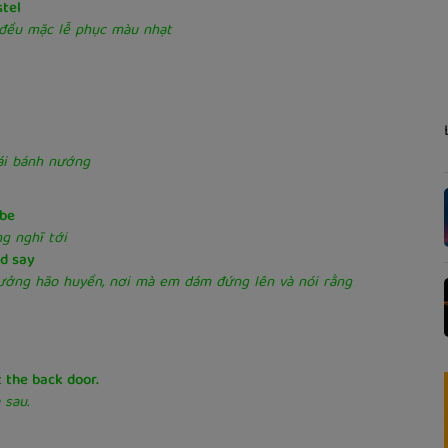
stel
ả đều mặc lễ phục màu nhạt
ái bánh nướng
 be
g nghĩ tới
nd say
ởng hão huyền, nơi mà em dám đứng lên và nói rằng
t the back door.
 sau.