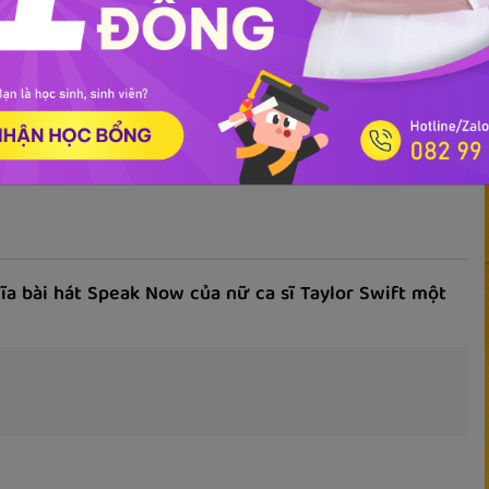
ọc phát âm
Giao tiếp
Luyện viết
Phổ thông
Luyện nói
TOEIC
IEL
ĩa bài hát Speak Now của nữ ca sĩ Taylor Swift một