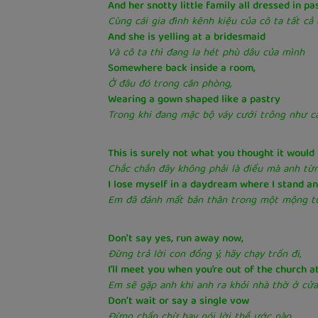
And her snotty little family all dressed in pa
Cùng cái gia đình kênh kiệu của cô ta tất c
And she is yelling at a bridesmaid
Và cô ta thì đang la hét phù dâu của mình
Somewhere back inside a room,
Ở đâu đó trong căn phòng,
Wearing a gown shaped like a pastry
Trong khi đang mặc bộ váy cưới trông như c
This is surely not what you thought it would
Chắc chắn đây không phải là điều mà anh từn
I lose myself in a daydream where I stand a
Em đã đánh mất bản thân trong một mộng tư
Don't say yes, run away now,
Đừng trả lời con đồng ý, hãy chạy trốn đi,
I’ll meet you when you’re out of the church a
Em sẽ gặp anh khi anh ra khỏi nhà thờ ở cửa
Don't wait or say a single vow
Đừng chần chừ hay nói lời thề ước nào