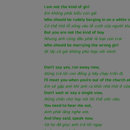
I am not the kind of girl
Em không phải kiểu con gái
Who should be rudely barging in on a white v
Có thể thô lỗ xông vào lễ cưới của người kh
But you are not the kind of boy
Nhưng anh cũng đâu phải là loại con trai
Who should be marrying the wrong girl
Đi lấy cô gái không phù hợp với mình
Don't say yes, run away now,
Đừng trả lời con đồng ý, hãy chạy trốn đi,
I’ll meet you when you’re out of the church a
Em sẽ gặp anh khi anh ra khỏi nhà thờ ở cửa
Don't wait or say a single vow,
Đừng chần chừ hay nói lời thề ước nào,
You need to hear me out,
Anh phải lắng nghe em,
And they said, speak now.
Và họ đã giục anh trả lời ngay.