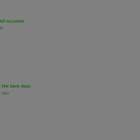
eil occasion
ác
t the back door.
 sau.