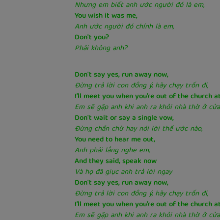
Nhưng em biết anh ước người đó là em,
You wish it was me,
Anh ước người đó chính là em,
Don't you?
Phải không anh?
Don't say yes, run away now,
Đừng trả lời con đồng ý, hãy chạy trốn đi,
I’ll meet you when you’re out of the church a
Em sẽ gặp anh khi anh ra khỏi nhà thờ ở cửa
Don't wait or say a single vow,
Đừng chần chừ hay nói lời thề ước nào,
You need to hear me out,
Anh phải lắng nghe em,
And they said, speak now
Và họ đã giục anh trả lời ngay
Don't say yes, run away now,
Đừng trả lời con đồng ý, hãy chạy trốn đi,
I’ll meet you when you’re out of the church a
Em sẽ gặp anh khi anh ra khỏi nhà thờ ở cửa