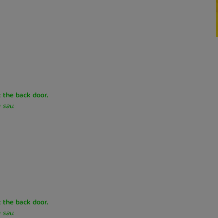
t the back door.
 sau.
t the back door.
 sau.