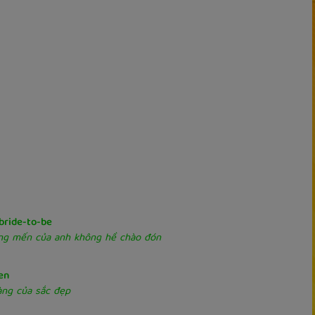
 bride-to-be
ng mến của anh không hề chào đón
en
àng của sắc đẹp