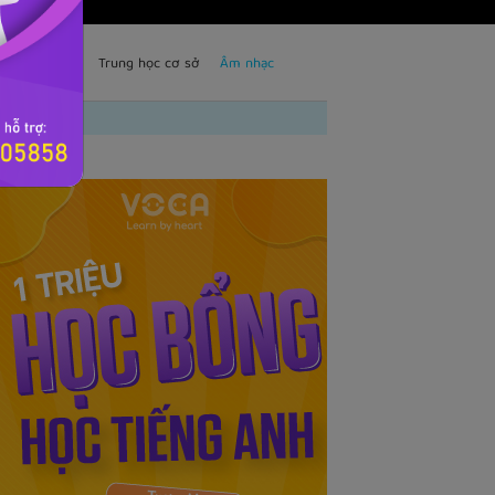
TS
Trẻ em
Trung học cơ sở
Âm nhạc