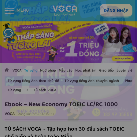
MENU
ĐĂNG NHẬP
VOCA
Từ vựng
Ngữ pháp
Mẫu câu
Học phát âm
Giao tiếp
Luyện viết
Từ vựng tiếng Anh theo chủ đề
Từ vựng tiếng Anh chuyên ngành
Phương
Từ vựng
Tủ sách VOCA
Ebook ~ New Economy TOEIC LC/RC 1000
VOCA
đăng lúc 09:52 14/11/2017
TỦ SÁCH VOCA ~ Tập hợp hơn 30 đầu sách TOEIC