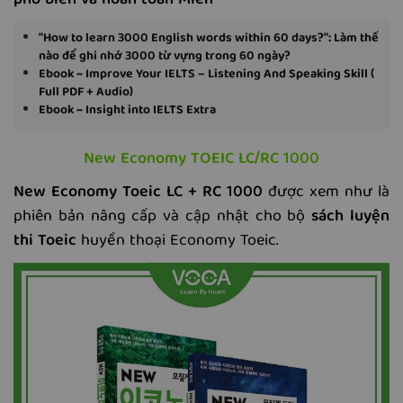
phổ biến và hoàn toàn Miễn
"How to learn 3000 English words within 60 days?": Làm thế
nào để ghi nhớ 3000 từ vựng trong 60 ngày?
Ebook ~ Improve Your IELTS – Listening And Speaking Skill (
Full PDF + Audio)
Ebook ~ Insight into IELTS Extra
New Economy TOEIC LC/RC 1000
New Economy Toeic LC + RC 1000
được xem như là
phiên bản nâng cấp và cập nhật cho bộ
sách luyện
thi Toeic
huyền thoại Economy Toeic.