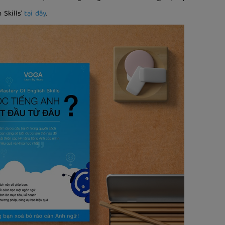
 Skills'
tại đây
.