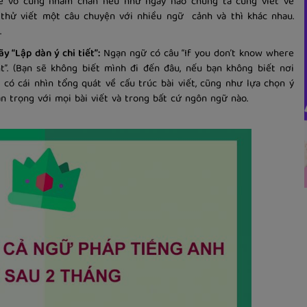
Sẽ vô cùng nhàm chán nếu như ngày nào chúng ta cũng viết về
 thử viết một câu chuyện với nhiều ngữ cảnh và thì khác nhau.
.
y “Lập dàn ý chi tiết”:
Ngạn ngữ có câu “If you don’t know where
nt”. (Bạn sẽ không biết mình đi đến đâu, nếu bạn không biết nơi
 có cái nhìn tổng quát về cấu trúc bài viết, cũng như lựa chọn ý
n trọng với mọi bài viết và trong bất cứ ngôn ngữ nào.