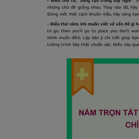
- Điều thứ tư, “Sáng tạo trong suy nghĩ”
: 
những chủ đề giống nhau. Thay vào đó, hãy
Đừng viết một cách khuôn mẫu, hãy sáng tạo
- Điều thứ năm, khi muốn viết về vấn đề gì hã
to go, then you’ll go to place you don’t wa
mình muốn đến). Lập dàn ý chi tiết giúp bạn
tưởng trình bày thật chuẩn xác. Điều này qua