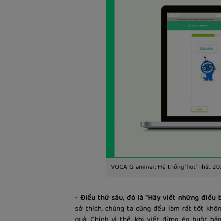
VOCA Grammar: Hệ thống 'hot' nhất 20
- Điều thứ sáu, đó là “Hãy viết những điều b
sở thích, chúng ta cũng đều làm rất tốt khô
quả. Chính vì thế, khi viết đừng ép buột b