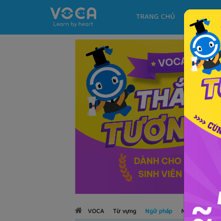
TRANG CHỦ
KHÓA H
VOCA
Từ vựng
Ngữ pháp
Mẫu câu
Họ