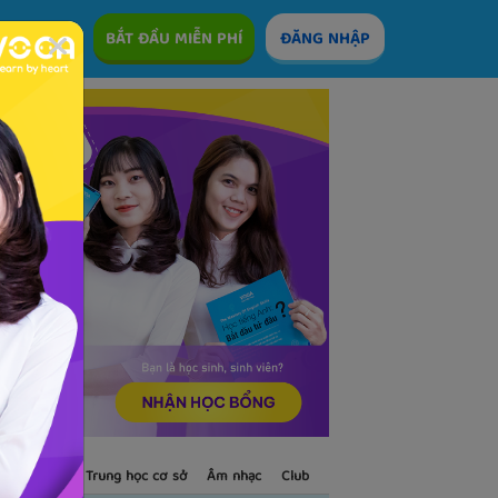
ÊM
BẮT ĐẦU MIỄN PHÍ
ĐĂNG NHẬP
S
Trẻ em
Trung học cơ sở
Âm nhạc
Club