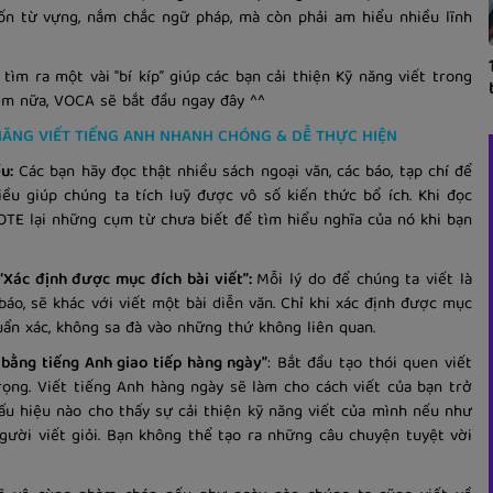
ốn từ vựng, nắm chắc ngữ pháp, mà còn phải am hiểu nhiều lĩnh
tìm ra một vài "bí kíp” giúp các bạn cải thiện Kỹ năng viết trong
hêm nữa, VOCA sẽ bắt đầu ngay đây ^^
 NĂNG VIẾT TIẾNG ANH NHANH CHÓNG & DỄ THỰC HIỆN
u:
Các bạn hãy đọc thật nhiều sách ngoại văn, các báo, tạp chí để
ều giúp chúng ta tích luỹ được vô số kiến thức bổ ích. Khi đọc
TE lại những cụm từ chưa biết để tìm hiểu nghĩa của nó khi bạn
 “Xác định được mục đích bài viết”:
Mỗi lý do để chúng ta viết là
áo, sẽ khác với viết một bài diễn văn. Chỉ khi xác định được mục
uẩn xác, không sa đà vào những thứ không liên quan.
 bằng tiếng Anh giao tiếp hàng ngày”
: Bắt đầu tạo thói quen viết
rọng. Viết tiếng Anh hàng ngày sẽ làm cho cách viết của bạn trở
ấu hiệu nào cho thấy sự cải thiện kỹ năng viết của mình nếu như
ười viết giỏi. Bạn không thể tạo ra những câu chuyện tuyệt vời