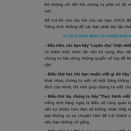
Nó không chỉ đòi hỏi chúng ta phải có đủ v
vực.
Để trả lời cho câu hỏi của các bạn, VOCA đã 
Tiếng Anh. Không để các bạn phải đợi lâu t
6 CÁCH GIÚP BẠN CẢI THIỆN KHẢ
- Đầu tiên, các bạn hãy “Luyện đọc” thật nhiề
có thêm kiến thức lẫn vốn từ vựng. Đọc nhi
chúng ta hãy dùng những quyển sổ tay để NO
cần.
- Điều thứ hai, khi bạn muốn viết gì đó hãy
khác nhau, chúng ta viết về một bảng thông b
đích của mình, thì mới giúp chúng ta viết ch
- Điều thứ ba, chúng ta hãy “Thực hành viết
tiếng Anh hàng ngày là điều vô cùng quan t
nên tự nhiên hơn. Bạn sẽ không nhận thấy d
bạn không có sự chuyên tâm để trở thành ng
nếu bạn không cố gắng.