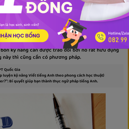
Tài liệu
kỹ năng viết trong Tiếng Anh?
 bốn kỹ năng cần được trao dồi bởi nó rất hữu dụng
ng này thì cũng cần có phương pháp.
PT Quốc Gia
 luyện kỹ năng Viết tiếng Anh theo phong cách học thuật)
r?": Bí quyết giúp bạn thành thục ngữ pháp tiếng Anh.