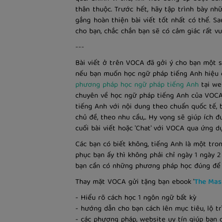
thân thuộc. Trước hết, hãy tập trình bày n
gắng hoàn thiện bài viết tốt nhất có thể. S
cho bạn, chắc chắn bạn sẽ có cảm giác rất vu
---
Bài viết ở trên VOCA đã gởi ý cho bạn một s
nếu bạn muốn học ngữ pháp tiếng Anh hiệu q
phương pháp học ngữ pháp tiếng Anh
tại we
chuyên về học ngữ pháp tiếng Anh của VOCA
tiếng Anh với nội dung theo chuẩn quốc tế, 
chủ đề, theo nhu cầu,.. Hy vọng sẽ giúp ích 
cuối bài viết hoặc 'Chat' với VOCA qua ứng
Các bạn có biết không, tiếng Anh là một tr
phục bạn ấy thì không phải chỉ ngày 1 ngày 2 
bạn cần có những phương pháp học đúng để h
Thay mặt VOCA gửi tặng bạn ebook '
The Mast
- Hiểu rõ cách học 1 ngôn ngữ bất kỳ
- hướng dẫn cho bạn cách lên mục tiêu, lộ t
- các phương pháp, website uy tín giúp bạn 