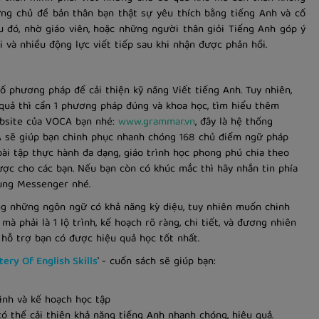
hững chủ đề bản thân bạn thật sự yêu thích bằng tiếng Anh và cố
au đó, nhờ giáo viên, hoặc những người thân giỏi Tiếng Anh góp ý
i và nhiều động lực viết tiếp sau khi nhận được phản hồi.
ố phương pháp để cải thiện kỹ năng Viết tiếng Anh. Tuy nhiên,
uả thì cần 1 phương pháp đúng và khoa học, tìm hiểu thêm
bsite của VOCA bạn nhé:
www.grammar.vn
, đây là hệ thống
 sẽ giúp bạn chinh phục nhanh chóng 168 chủ điểm ngữ pháp
bài tập thực hành đa dạng, giáo trình học phong phú chia theo
được cho các bạn. Nếu bạn còn có khúc mắc thì hãy nhắn tin phía
 dụng Messenger nhé.
ong những ngôn ngữ có khả năng kỳ diệu, tuy nhiên muốn chinh
mà phải là 1 lộ trình, kế hoạch rõ ràng, chi tiết, và đương nhiên
ỗ trợ bạn có được hiệu quả học tốt nhất.
ery Of English Skills
' - cuốn sách sẽ giúp bạn:
rình và kế hoạch học tập
có thể cải thiện khả năng tiếng Anh nhanh chóng, hiệu quả.