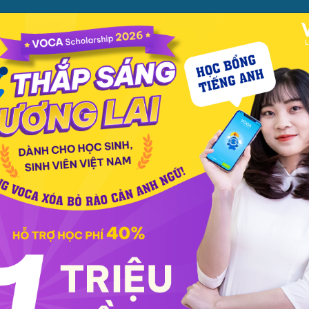
ỌC
PHƯƠNG PHÁP
PREMIUM
CỬA HÀNG
XEM TH
c phát âm
Giao tiếp
Luyện viết
Phổ thông
Luyện nói
TOEIC
IELT