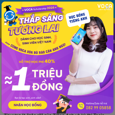
MENU
ĐĂNG NHẬP
VOCA
Từ vựng
Ngữ pháp
Mẫu câu
Học phát âm
Giao tiếp
Luyện viết
Thông tin chung
Kinh nghiệm
Tài liệu TOEIC
TOEIC
Tài liệu TOEIC
600 Essential Words For the TOEIC (Part 6:
Computers)
VOCA
đăng lúc 17:36 14/11/2018
Từ vựng là "gốc rễ" của Tiếng Anh và kỳ thi Toeic