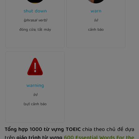
shut down
warn
Ví dụ:
Ví dụ:
your computer
Shut down
'Beware of pickpockets,' she
(phrasal verb)
(v)
if you don't use it.
him.
warned
đóng cửa; tắt máy
cảnh báo
Ví dụ:
warning
The screen suddenly
(n)
warning
displayed a virus
when I opened the file.
(sự) cảnh báo
Tổng hợp 1000 từ vựng TOEIC
chia theo chủ đề dựa
trên
giáo trình từ vựng
600 Essential Words For the