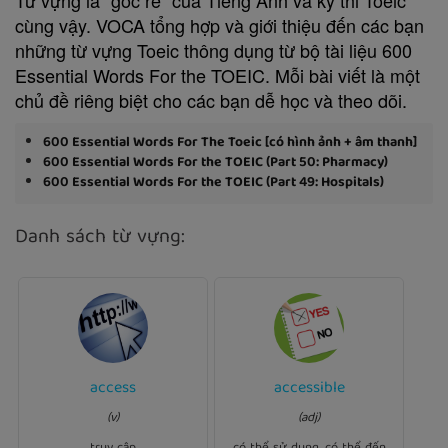
cùng vậy. VOCA tổng hợp và giới thiệu đến các bạn
những từ vựng Toeic thông dụng từ bộ tài liệu 600
Essential Words For the TOEIC. Mỗi bài viết là một
chủ đề riêng biệt cho các bạn dễ học và theo dõi.
600 Essential Words For The Toeic [có hình ảnh + âm thanh]
600 Essential Words For the TOEIC (Part 50: Pharmacy)
600 Essential Words For the TOEIC (Part 49: Hospitals)
Danh sách từ vựng:
Ví dụ:
Ví dụ:
access
accessible
You have to enter your
The remote desert area is
(v)
(adj)
user name and password in
only by
accessible
this page.
access
order to
helicopter.