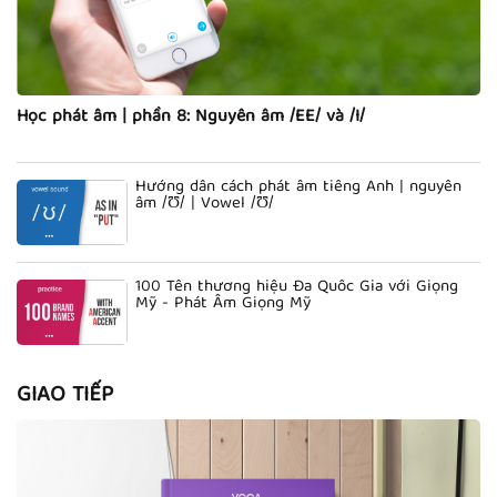
Học phát âm | phần 8: Nguyên âm /EE/ và /I/
Hướng dẫn cách phát âm tiếng Anh | nguyên
âm /Ʊ/ | Vowel /Ʊ/
100 Tên thương hiệu Đa Quốc Gia với Giọng
Mỹ - Phát Âm Giọng Mỹ
GIAO TIẾP