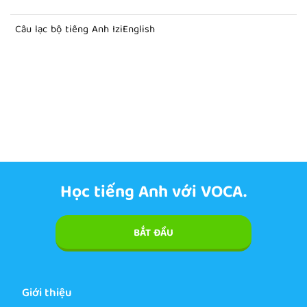
Câu lạc bộ tiếng Anh IziEnglish
Học tiếng Anh với VOCA.
BẮT ĐẦU
Giới thiệu