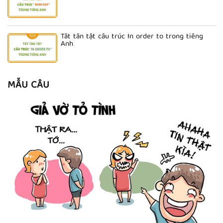
Tất tần tật cấu trúc In order to trong tiếng
Anh
MẪU CÂU