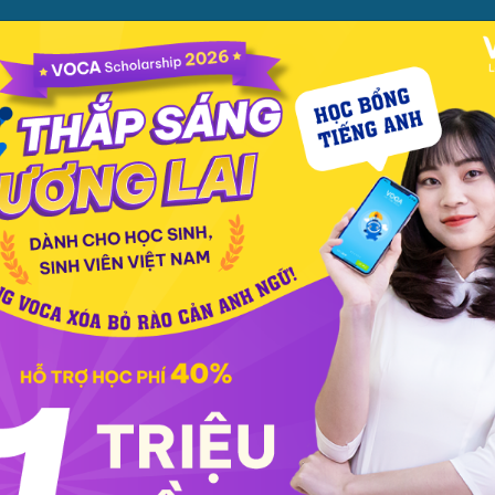
ỌC
PHƯƠNG PHÁP
PREMIUM
CỬA HÀNG
XEM TH
ọc phát âm
Giao tiếp
Luyện viết
Phổ thông
Luyện nói
TOEIC
IEL