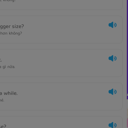
ác không?
gger size?
 hơn không?
.
 gì nữa.
a while.
hé.
se?