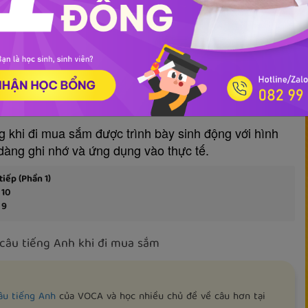
 cho người đi làm
Mẫu câu tiếng Anh giao tiếp
h khi đi mua sắm
khi đi mua sắm được trình bày sinh động với hình
dàng ghi nhớ và ứng dụng vào thực tế.
iếp (Phần 1)
 10
 9
âu tiếng Anh khi đi mua sắm
âu tiếng Anh
của VOCA và học nhiều chủ đề về câu hơn tại