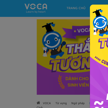
TRANG CHỦ
KHÓA H
VOCA
Từ vựng
Ngữ pháp
Mẫu câu
H
Club