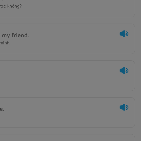
được không?
r my friend.
mình.
e.