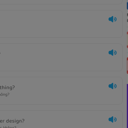
?
thing?
hông?
er design?