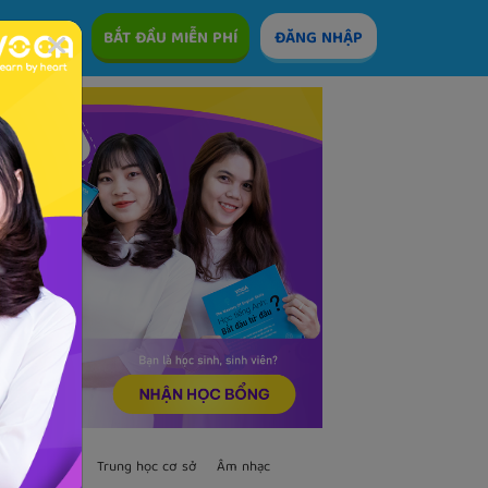
ÊM
BẮT ĐẦU MIỄN PHÍ
ĐĂNG NHẬP
TS
Trẻ em
Trung học cơ sở
Âm nhạc