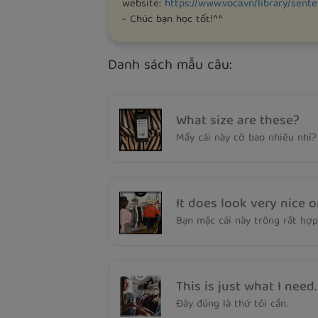
website:
https://www.voca.vn/library/sent
- Chúc bạn học tốt!^^
Danh sách mẫu câu:
What size are these?
Mấy cái này cỡ bao nhiêu nhỉ?
It does look very nice o
Bạn mặc cái này trông rất hợp
This is just what I need.
Đây đúng là thứ tôi cần.