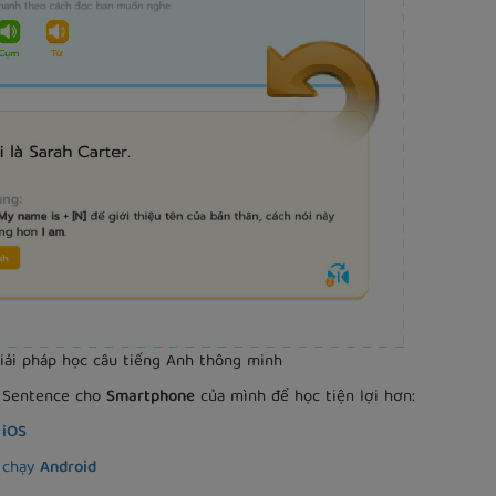
ải pháp học câu tiếng Anh thông minh
A Sentence cho
Smartphone
của mình để học tiện lợi hơn:
e
iOS
 chạy
Android