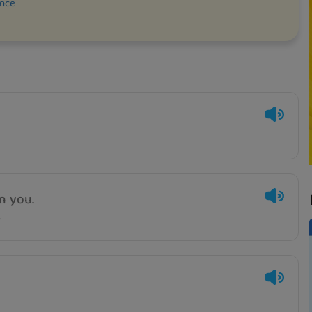
ence
n you.
.