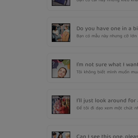
Bạn có cái này nhưng kiểu kh
Do you have one in a bi
Bạn có mẫu này nhưng cỡ lớn
I'm not sure what I want
Tôi không biết mình muốn mua
I'll just look around for 
Để tôi đi dạo xem một chút n
Can I see this one, plea