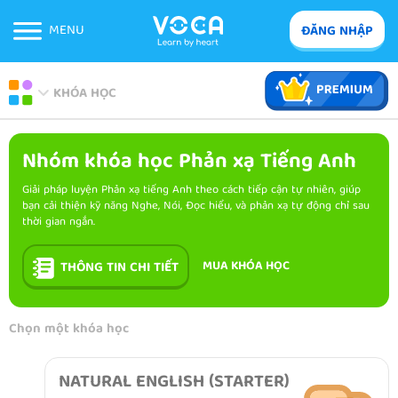
MENU
ĐĂNG NHẬP
KHÓA HỌC
Nhóm khóa học Phản xạ Tiếng Anh
Giải pháp luyện Phản xạ tiếng Anh theo cách tiếp cận tự nhiên, giúp
bạn cải thiện kỹ năng Nghe, Nói, Đọc hiểu, và phản xạ tự động chỉ sau
thời gian ngắn.
MUA KHÓA HỌC
THÔNG TIN CHI TIẾT
Chọn một khóa học
NATURAL ENGLISH (STARTER)