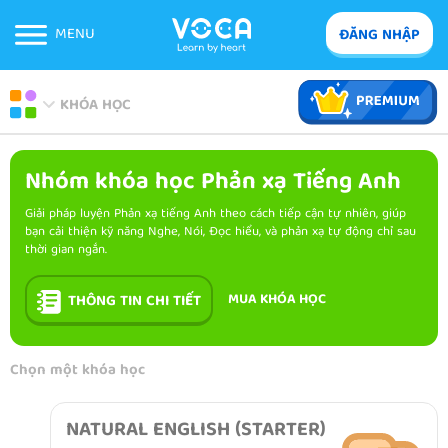
MENU
ĐĂNG NHẬP
KHÓA HỌC
Nhóm khóa học Phản xạ Tiếng Anh
Giải pháp luyện Phản xạ tiếng Anh theo cách tiếp cận tự nhiên, giúp
bạn cải thiện kỹ năng Nghe, Nói, Đọc hiểu, và phản xạ tự động chỉ sau
thời gian ngắn.
MUA KHÓA HỌC
THÔNG TIN CHI TIẾT
Chọn một khóa học
NATURAL ENGLISH (STARTER)