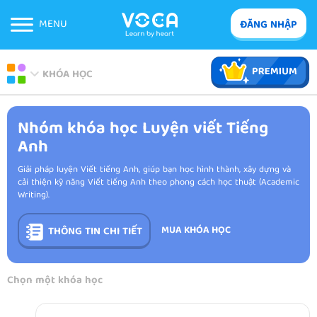
MENU
ĐĂNG NHẬP
KHÓA HỌC
Nhóm khóa học Luyện viết Tiếng
Anh
Giải pháp luyện Viết tiếng Anh, giúp bạn học hình thành, xây dựng và
cải thiện kỹ năng Viết tiếng Anh theo phong cách học thuật (Academic
Writing).
MUA KHÓA HỌC
THÔNG TIN CHI TIẾT
Chọn một khóa học