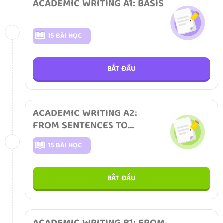
ACADEMIC WRITING A1: BASIS
15 BÀI HỌC
BẮT ĐẦU
ACADEMIC WRITING A2:
FROM SENTENCES TO
PARAGRAPHS
15 BÀI HỌC
BẮT ĐẦU