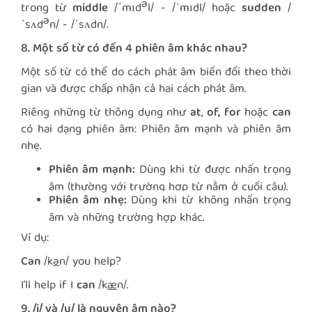
ə
trong từ
middle
/ˈmɪd
l/ - /ˈmɪdl/ hoặc
sudden
/
ə
ˈsʌd
n/ - /ˈsʌdn/.
8. Một số từ có đến 4 phiên âm khác nhau?
Một số từ có thể do cách phát âm biến đổi theo thời
gian và được chấp nhận cả hai cách phát âm.
Riêng những từ thông dụng như
at
,
of,
for
hoặc
can
có hai dạng phiên âm: Phiên âm mạnh và phiên âm
nhẹ.
Phiên âm mạnh:
Dùng khi từ được nhấn trọng
âm (thường với trường hợp từ nằm ở cuối câu).
Phiên âm nhẹ:
Dùng khi từ không nhấn trọng
âm và những trường hợp khác.
Ví dụ:
Can
/k
ə
n/ you help?
I’ll help if I
can
/k
æ
n/.
9. /i/ và /u/ là nguyên âm nào?