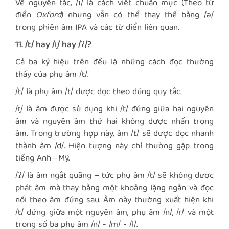
Về nguyên tắc, /ɪ/ là cách viết chuẩn mực (Theo từ
điển
Oxford
) nhưng vẫn có thể thay thế bằng /ə/
trong phiên âm IPA và các từ điển liên quan.
11. /t/ hay /t̬/ hay /ʔ/?
Cả ba ký hiệu trên đều là những cách đọc thường
thấy của phụ âm /t/.
/t/ là phụ âm /t/ được đọc theo đúng quy tắc.
/t̬/ là âm được sử dụng khi /t/ đứng giữa hai nguyên
âm và nguyên âm thứ hai không được nhấn trọng
âm. Trong trường hợp này, âm /t/ sẽ được đọc nhanh
thành âm /d/. Hiện tượng này chỉ thường gặp trong
tiếng Anh –Mỹ.
/ʔ/ là âm ngắt quãng – tức phụ âm /t/ sẽ không được
phát âm mà thay bằng một khoảng lặng ngắn và đọc
nối theo âm đứng sau. Âm này thường xuất hiện khi
/t/ đứng giữa một nguyên âm, phụ âm /n/, /r/ và một
trong số ba phụ âm /n/ - /m/ - /l/.