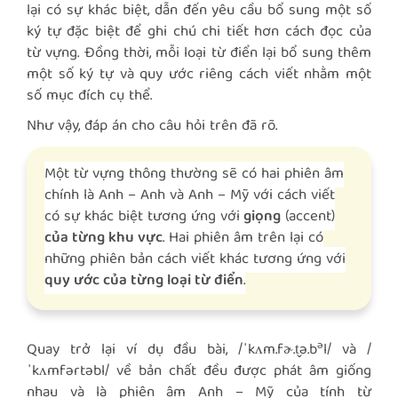
lại có sự khác biệt, dẫn đến yêu cầu bổ sung một số
ký tự đặc biệt để ghi chú chi tiết hơn cách đọc của
từ vựng. Đồng thời, mỗi loại từ điển lại bổ sung thêm
một số ký tự và quy ước riêng cách viết nhằm một
số mục đích cụ thể.
Như vậy, đáp án cho câu hỏi trên đã rõ.
Một từ vựng thông thường sẽ có hai phiên âm
chính là Anh – Anh và Anh – Mỹ với cách viết
có sự khác biệt tương ứng với
giọng
(accent)
của từng khu vực
. Hai phiên âm trên lại có
những phiên bản cách viết khác tương ứng với
quy ước của từng loại từ điển
.
ə
Quay trở lại ví dụ đầu bài, /ˈkʌm.fɚ.t̬ə.b
l/ và /
ˈkʌmfərtəbl/ về bản chất đều được phát âm giống
nhau và là phiên âm Anh – Mỹ của tính từ