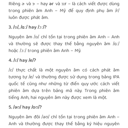
Riêng
ɚ
và
ɝ
– hay
ər
và
ɜ:r
– là cách viết được dùng
trong phiên âm Anh – Mỹ để quy định phụ âm /r/
luôn được phát âm.
3. /ɒ/, /ɑː/ hay /ɔː/?
Nguyên âm /ɒ/ chỉ tồn tại trong phiên âm Anh – Anh
và thường sẽ được thay thế bằng nguyên âm /ɑː/
hoặc /ɔː/ trong phiên âm Anh – Mỹ.
4. /ɛ/ hay /e/?
/ɛ/ thực chất là một nguyên âm có cách phát âm
tương tự /e/ và thường được sử dụng trong bảng IPA
quốc tế cũng như những từ điển quy ước cách viết
phiên âm dựa trên bảng mã này. Trong phiên âm
tiếng Anh, hai nguyên âm này được xem là một.
5. /əʊ/ hay /oʊ/?
Nguyên âm đôi /əʊ/ chỉ tồn tại trong phiên âm Anh –
Anh và thường được thay thế bằng ký hiệu nguyên