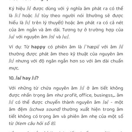
Ký hiệu /i/ được dùng với ý nghĩa âm phát ra có thể
là /iː/ hoặc /ɪ/ tùy theo người nói (thường sẽ được
hiểu là /i:/ trên lý thuyết) hoặc âm phát ra có cả nét
của âm ngắn và âm dài. Tương tự ở trường hợp của
/u/ với nguyên âm /ʊ/ và /u:/.
Ví dụ: Từ
happy
có phiên âm là /ˈhæpi/ với âm /i/
thường được phát âm theo kỹ thuật của nguyên âm
/i:/ nhưng với độ ngân ngắn hơn so với âm dài chuẩn
mực.
10. /ə/ hay /ɪ/?
Với những từ chứa nguyên âm /ɪ/ ở âm tiết không
được nhấn trọng âm như prof
t, off
ce, busin
e
ss,... âm
/ɪ/ có thể được chuyển thành nguyên âm /ə/ - một
âm đệm
(schwa sound)
thường xuất hiện trong âm
tiết không có trọng âm và phiên âm nhẹ của một số
từ
(Xem câu hỏi số 8).