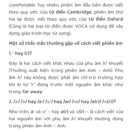
comfortable
. Tuy nhiên, phiên âm đầu tiên được viết
theo quy ước của
từ điển Cambridge
, phiên âm thứ
hai lại được viết theo quy ước của
từ điển Oxford
(Cũng là hai loại từ điển được VOCA sử dụng để xây
dựng giáo trình học từ vựng).
Một số thắc mắc thường gặp về cách viết phiên âm
1. ʳ hay (r)?
Đây là hai cách viết khác nhau của phụ âm /r/ khuyết
(Thường xuất hiện trong phiên âm Anh – Anh). Phụ
âm /r/ này không được phát âm chỉ trừ trường hợp
khi kí tự “r” đứng trước một nguyên âm khác như
trong
far away
.
2. /ɚ/ /ɝ/ hay /əʳ/ /ɜ:ʳ/ hay /ər/ /ɜ:r/ hay /ə(r)/ /ɜ:(r)/?
Như trên,
əʳ
và
ɜ:ʳ
- hay
ə(r)
và
ɜ:(r)
– là cách viết của
hai nguyên âm với phụ âm /r/ khuyết thường dùng
trong phiên âm Anh – Anh.