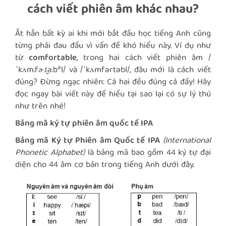
cách viết phiên âm khác nhau?
Ắt hẳn bất kỳ ai khi mới bắt đầu học tiếng Anh cũng
từng phải đau đầu vì vấn đề khó hiểu này. Ví dụ như
từ
comfortable
, trong hai cách viết phiên âm /
ə
ˈkʌm.fɚ.t̬ə.b
l/ và /ˈkʌmfərtəbl/, đâu mới là cách viết
đúng? Đừng ngạc nhiên: Cả hai đều đúng cả đấy! Hãy
đọc ngay bài viết này để hiểu tại sao lại có sự lý thú
như trên nhé!
Bảng mã ký tự phiên âm quốc tế IPA
Bảng mã Ký tự Phiên âm Quốc tế IPA
(International
Phonetic Alphabet)
là bảng mã bao gồm 44 ký tự đại
diện cho 44 âm cơ bản trong tiếng Anh dưới đây.