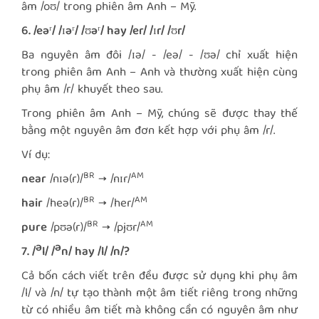
âm /oʊ/ trong phiên âm Anh – Mỹ.
6. /eəʳ/ /ɪəʳ/ /ʊəʳ/ hay /er/ /ɪr/ /ʊr/
Ba nguyên âm đôi /ɪə/ - /eə/ - /ʊə/ chỉ xuất hiện
trong phiên âm Anh – Anh và thường xuất hiện cùng
phụ âm /r/ khuyết theo sau.
Trong phiên âm Anh – Mỹ, chúng sẽ được thay thế
bằng một nguyên âm đơn kết hợp với phụ âm /r/.
Ví dụ:
BR
AM
near
/nɪə(r)/
→ /nɪr/
BR
AM
hair
/heə(r)/
→ /her/
BR
AM
pure
/pʊə(r)/
→ /pjʊr/
ə
ə
7. /
l/ /
n/ hay /l/ /n/?
Cả bốn cách viết trên đều được sử dụng khi phụ âm
/l/ và /n/ tự tạo thành một âm tiết riêng trong những
từ có nhiều âm tiết mà không cần có nguyên âm như