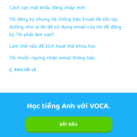
Cách tạo mật khẩu đăng nhập mới
Tôi đăng ký nhưng hệ thống báo Email đã tồn tại,
dường như ai đó đã sử dụng email của tôi để đăng
ký. Tôi phải làm sao?
Làm thế nào để kích hoạt thẻ khóa học
Tôi muốn ngừng nhận email thông báo
Xem tất cả
Học tiếng Anh với VOCA.
BẮT ĐẦU