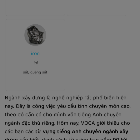
iron
Ví dụ:
The horse had shoes made
(n)
.
iron
of
sắt, quặng sắt
Ngành xây dựng là nghề nghiệp rất phổ biến hiện
nay. Đây là công việc yêu cầu tính chuyên môn cao,
theo đó cần có cho mình vốn tiếng Anh chuyên
ngành đặc thù riêng. Hôm nay, VOCA giới thiệu cho
các bạn các
từ vựng tiếng Anh chuyên ngành xây