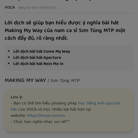
VOCA
đăng lúc 09:21 05/05/2023
Lời dịch sẽ giúp bạn hiểu được ý nghĩa bài hát
Making My Way của nam ca sĩ Sơn Tùng MTP một
cách đầy đủ, rõ ràng nhất.
Lời dịch bài hát Come My Way
Lời dịch bài hát Aperture
Lời dịch bài hát Rein Me In
MAKING MY WAY
| Sơn Tùng MTP
Lưu ý:
- Bạn có thể tìm hiểu phương pháp
học tiếng Anh qua bài
hát
của VOCA và học nhiều bài hát hơn tại
website:
https://music.voca.vn
- Chúc bạn nghe nhạc vui vẻ!^^