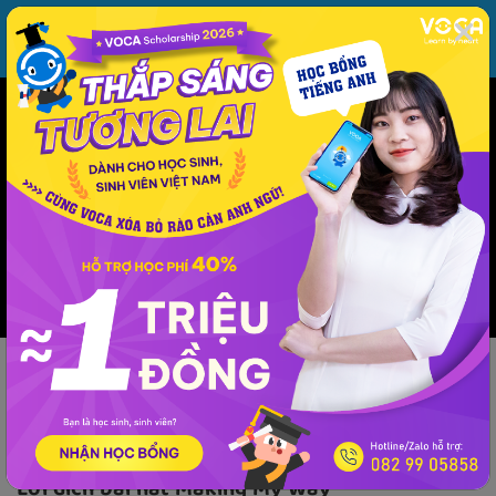
MENU
ĐĂNG NHẬP
VOCA
Từ vựng
Ngữ pháp
Mẫu câu
Học phát âm
Giao tiếp
Luyện viết
Phương pháp - kinh nghiệm
Lời dịch
Âm nhạc
Lời dịch
Lời dịch bài hát Making My Way