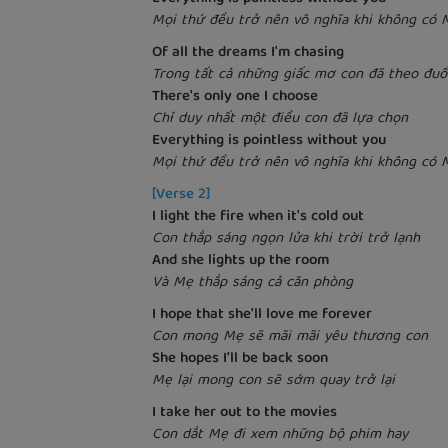
Mọi thứ đều trở nên vô nghĩa khi không có 
Of all the dreams I'm chasing
Trong tất cả những giấc mơ con đã theo đuổ
There's only one I choose
Chỉ duy nhất một điều con đã lựa chọn
Everything is pointless without you
Mọi thứ đều trở nên vô nghĩa khi không có 
[Verse 2]
I light the fire when it's cold out
Con thắp sáng ngọn lửa khi trời trở lạnh
And she lights up the room
Và Mẹ thắp sáng cả căn phòng
I hope that she'll love me forever
Con mong Mẹ sẽ mãi mãi yêu thương con
She hopes I'll be back soon
Mẹ lại mong con sẽ sớm quay trở lại
I take her out to the movies
Con dắt Mẹ đi xem những bộ phim hay