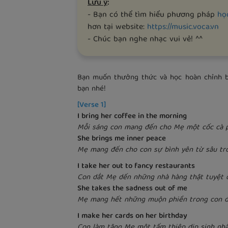
Lưu ý
:
- Bạn có thể tìm hiểu phương pháp
họ
hơn tại website:
https://music.voca.vn
- Chúc bạn nghe nhạc vui vẻ! ^^
Bạn muốn thưởng thức và học hoàn chỉnh bà
bạn nhé!
[Verse 1]
I bring her coffee in the morning
Mỗi sáng con mang đến cho Mẹ một cốc cà 
She brings me inner peace
Mẹ mang đến cho con sự bình yên từ sâu tr
I take her out to fancy restaurants
Con dắt Mẹ dến những nhà hàng thật tuyệt 
She takes the sadness out of me
Mẹ mang hết những muộn phiền trong con đi
I make her cards on her birthday
Con làm tặng Mẹ một tấm thiệp dịp sinh nhậ