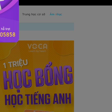
TS
Trẻ em
Trung học cơ sở
Âm nhạc