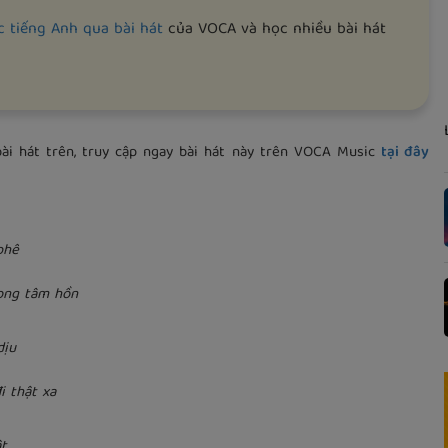
c tiếng Anh qua bài hát
của VOCA và học nhiều bài hát
i hát trên, truy cập ngay bài hát này trên VOCA Music
tại đây
phê
ong tâm hồn
dịu
 thật xa
t