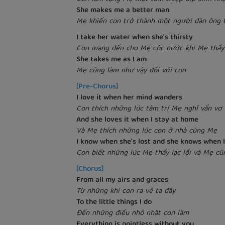
She makes me a better man
Mẹ khiến con trở thành một người đàn ông 
I take her water when she's thirsty
Con mang đến cho Mẹ cốc nước khi Mẹ thấy
She takes me as I am
Mẹ cũng làm như vậy đối với con
[Pre-Chorus]
I love it when her mind wanders
Con thích những lúc tâm trí Mẹ nghĩ vẩn vơ
And she loves it when I stay at home
Và Mẹ thích những lúc con ở nhà cùng Mẹ
I know when she's lost and she knows when I
Con biết những lúc Mẹ thấy lạc lối và Mẹ cũ
[Chorus]
From all my airs and graces
Từ những khi con ra vẻ ta đây
To the little things I do
Đến những điều nhỏ nhặt con làm
Everything is pointless without you