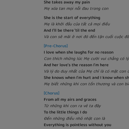
She takes away my pain
Mẹ xóa tan mọi nỗi đau trong con
She is the start of everything
Mẹ là khởi đầu của tất cả mọi điều
And I'll be there 'til the end
Và con sẽ mãi ở nơi đó đến tận cuối cuộc đờ
[Pre-Chorus]
I love when she laughs for no reason
Con thích những lúc Mẹ cười vui chẳng có lý
And her love's the reason I'm here
Và lý do duy nhất của Mẹ chỉ là có mặt con 
She knows when I'm hurt and I know when sh
Mẹ biết những khi con tổn thương và con bi
[Chorus]
From all my airs and graces
Từ những khi con ra vẻ ta đây
To the little things I do
Đến những điều nhỏ nhặt con là
Everything is pointless without you