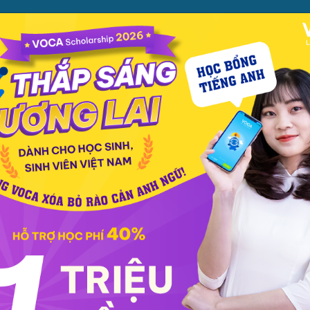
ỌC
PHƯƠNG PHÁP
PREMIUM
CỬA HÀNG
XEM TH