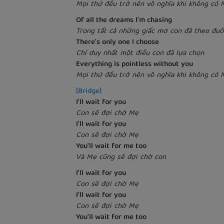
Mọi thứ đều trở nên vô nghĩa khi không có 
Of all the dreams I'm chasing
Trong tất cả những giấc mơ con đã theo đuổ
There's only one I choose
Chỉ duy nhất một điều con đã lựa chọn
Everything is pointless without you
Mọi thứ đều trở nên vô nghĩa khi không có 
[Bridge]
I'll wait for you
Con sẽ đợi chờ Mẹ
I'll wait for you
Con sẽ đợi chờ Mẹ
You'll wait for me too
Và Mẹ cũng sẽ đợi chờ con
I'll wait for you
Con sẽ đợi chờ Mẹ
I'll wait for you
Con sẽ đợi chờ Mẹ
You'll wait for me too