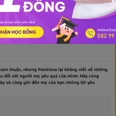
ọc phát âm
Giao tiếp
Luyện viết
Phổ thông
Luyện nói
TOEIC
IEL
quen thuộc, nhưng Pointless lại không viết về những
yêu đối với người mẹ yêu quý của mình. Hãy cùng
ày và cùng gửi đến mẹ của bạn những lời yêu