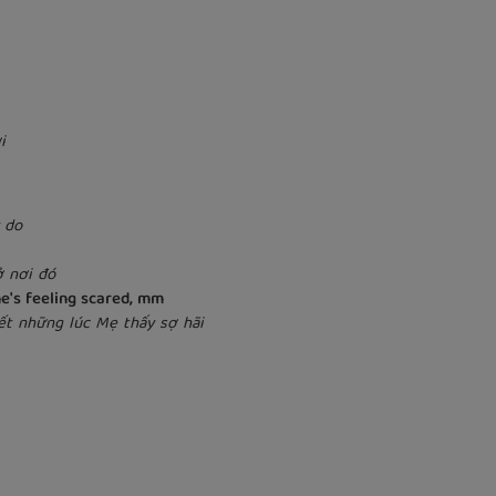
i
 do
ở nơi đó
e's feeling scared, mm
ết những lúc Mẹ thấy sợ hãi