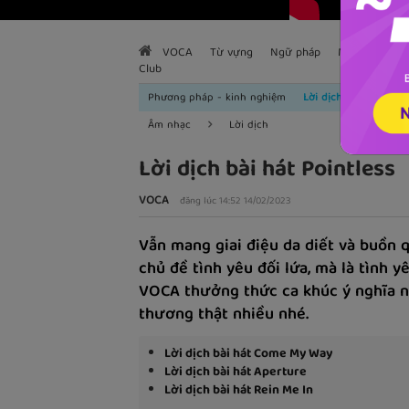
VOCA
Từ vựng
Ngữ pháp
Mẫu câu
H
Club
Phương pháp - kinh nghiệm
Lời dịch
Âm nhạc
Lời dịch
Lời dịch bài hát Pointless
VOCA
đăng lúc 14:52 14/02/2023
Vẫn mang giai điệu da diết và buồn 
chủ đề tình yêu đối lứa, mà là tình 
VOCA thưởng thức ca khúc ý nghĩa n
thương thật nhiều nhé.
Lời dịch bài hát Come My Way
Lời dịch bài hát Aperture
Lời dịch bài hát Rein Me In