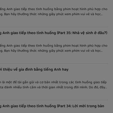
iếng Anh giao tiếp theo tình huống bằng phim hoạt hình phù hợp cho
ng. Bạn hãy thưởng thức những giây phút xem phim vui vẻ và học
eo cách dễ nhớ và thú vị! Bài viết nói về "hỏi đồ vật ở đâu", kèm theo
 ngữ giúp các bạn dễ nắm bắt nội dung và học tốt hơn.
g Anh giao tiếp theo tình huống (Part 35: Nhà vệ sinh ở đâu?)
iếng Anh giao tiếp theo tình huống bằng phim hoạt hình phù hợp cho
ng. Bạn hãy thưởng thức những giây phút xem phim vui vẻ và học
eo cách dễ nhớ và thú vị! Bài viết nói về "nhà vệ sinh ở đâu vậy", kèm
 song ngữ giúp các bạn dễ nắm bắt nội dung và học tốt hơn.
iới thiệu về gia đình bằng tiếng Anh hay
n là một đề tài gần gũi và cơ bản nhất trong các tình huống giao tiếp
i ta dành nhiều tình cảm và thời gian nhất trong đời mình. Do đó, đây
 đề thường gặp ở các bài viết và bài nói trong môi trường cũng như
ang tính chất học thuật. Vậy cách viết chủ đề này trong tiếng Anh
, hãy cùng VOCA tìm hiểu trong bài viết này nhé.
g Anh giao tiếp theo tình huống (Part 34: Lời mời trong bàn