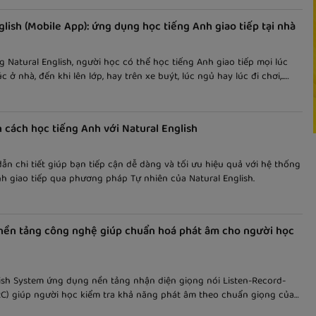
glish (Mobile App): ứng dụng học tiếng Anh giao tiếp tại nhà
 Natural English, người học có thể học tiếng Anh giao tiếp mọi lúc
úc ở nhà, đến khi lên lớp, hay trên xe buýt, lúc ngủ hay lúc đi chơi,..
ish sẽ giúp việc học tiếng Anh giao tiếp của bạn trở nên dễ dàng hơn
cách học tiếng Anh với Natural English
n chi tiết giúp bạn tiếp cận dễ dàng và tối ưu hiệu quả với hệ thống
h giao tiếp qua phương pháp Tự nhiên của Natural English.
nền tảng công nghệ giúp chuẩn hoá phát âm cho người học
lish System ứng dụng nền tảng nhận diện giọng nói Listen-Record-
C) giúp người học kiểm tra khả năng phát âm theo chuẩn giọng của
gữ.