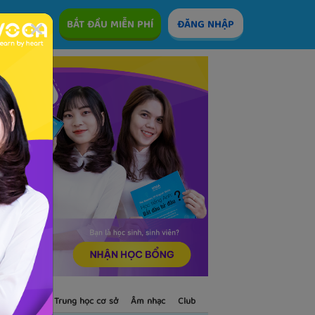
ÊM
BẮT ĐẦU MIỄN PHÍ
ĐĂNG NHẬP
S
Trẻ em
Trung học cơ sở
Âm nhạc
Club