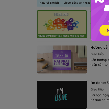
Natural English
Video tiếng Anh giao tiếp theo tì
100 đoạn h
Giao tiếp
Tuyển chọn 
nhất!
Hướng dẫn 
Giao tiếp
Bản hướng d
(tiếp cận tự
I’m done: 5
Giao tiếp
Bài học ngày
từ-rưỡi như
cách sử dụng