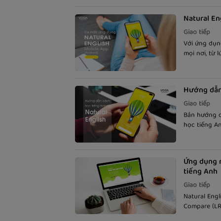
Natural En
Giao tiếp
Với ứng dụng
mọi nơi, từ l
Natural Engl
bao giờ hết.
Hướng dẫn 
Giao tiếp
Bản hướng dẫ
học tiếng An
Ứng dụng 
tiếng Anh
Giao tiếp
Natural Eng
Compare (LR
người Bản n