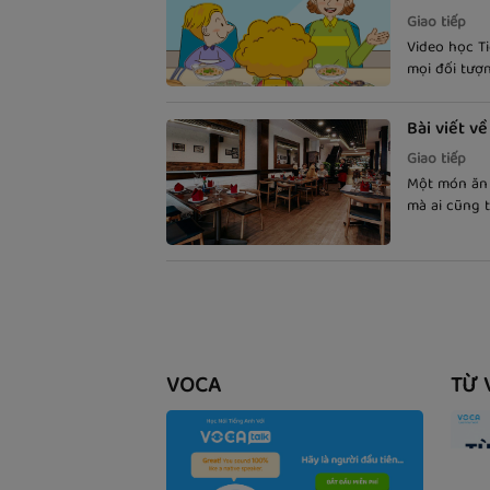
Giao tiếp
Video học T
mọi đối tượ
tiếng Anh th
theo phụ đề
Bài viết v
Giao tiếp
Một món ăn 
mà ai cũng t
để thưởng t
trong những
như các kỳ t
Anh như thế
VOCA
TỪ 