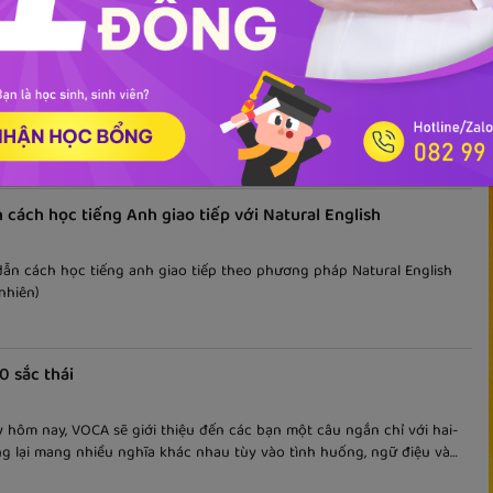
nh huống
Kiến thức - kinh nghiệm
Tài liệu học
ội thoại Tiếng Anh giao tiếp theo tình huống (Phần 1)
những đoạn hội thoại Tiếng Anh theo tình huống và thông dụng
cách học tiếng Anh giao tiếp với Natural English
ẫn cách học tiếng anh giao tiếp theo phương pháp Natural English
 nhiên)
0 sắc thái
 hôm nay, VOCA sẽ giới thiệu đến các bạn một câu ngắn chỉ với hai-
ng lại mang nhiều nghĩa khác nhau tùy vào tình huống, ngữ điệu và
 trong giao tiếp tiếng anh. Đó chính là câu nói đơn giản: I’m done!