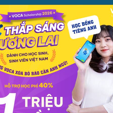
ỌC
PHƯƠNG PHÁP
PREMIUM
CỬA HÀNG
XEM TH
c phát âm
Giao tiếp
Luyện viết
Phổ thông
Luyện nói
TOEIC
IELT