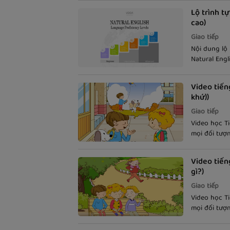
Lộ trình tự
cao)
Giao tiếp
Nội dung lộ 
Natural Engl
nhiên) từ c
Video tiến
khứ))
Giao tiếp
Video học T
mọi đối tượ
tiếng Anh th
theo phụ đề
Video tiến
gì?)
Giao tiếp
Video học T
mọi đối tượ
tiếng Anh th
theo phụ đề