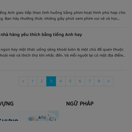
iếng Anh giao tiếp theo tình huống bằng phim hoạt hình phù hợp cho
ng. Bạn hãy thưởng thức những giây phút xem phim vui vẻ và học
eo cách dễ nhớ và thú vị! Bài viết nói về "lời mời trong bàn ăn", kèm
 song ngữ giúp các bạn dễ nắm bắt nội dung và học tốt hơn.
ề nhà hàng yêu thích bằng tiếng Anh hay
ngon hay một thức uống sảng khoái luôn là một chủ đề quen thuộc
hoải mái và thích thú khi nhắc đến. Và mỗi người lại có một địa điểm
hức các món ăn yêu thích mà mình tâm đắc. Do đó, đây cũng là một
 chủ đề thường gặp ở các bài viết và bài nói trong môi trường cũng
hi mang tính chất học thuật. Vậy cách viết chủ đề này trong tiếng
 nào, hãy cùng VOCA tìm hiểu trong bài viết này nhé.
«
1
2
3
4
5
6
7
8
»
VỰNG
NGỮ PHÁP