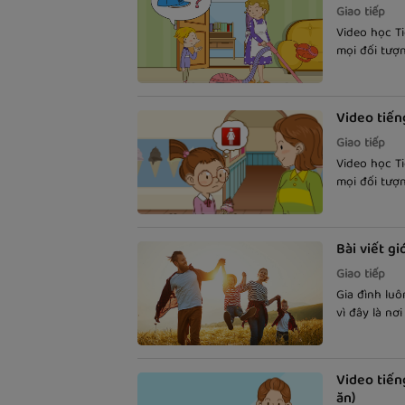
Giao tiếp
Video học T
mọi đối tượ
tiếng Anh th
phụ đề song
Video tiến
Giao tiếp
Video học T
mọi đối tượ
tiếng Anh th
theo phụ đề
Bài viết g
Giao tiếp
Gia đình luô
vì đây là nơ
cũng là chủ
các kỳ thi m
như thế nào
Video tiến
ăn)