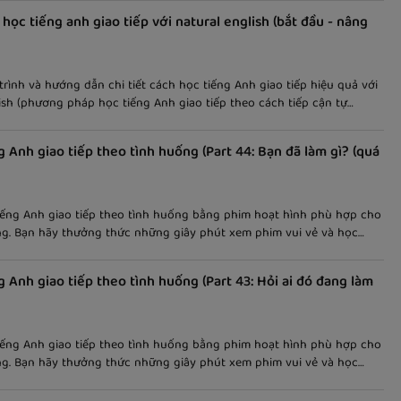
 học tiếng anh giao tiếp với natural english (bắt đầu - nâng
trình và hướng dẫn chi tiết cách học tiếng Anh giao tiếp hiệu quả với
ish (phương pháp học tiếng Anh giao tiếp theo cách tiếp cận tự
ơ bản đến nâng cao
g Anh giao tiếp theo tình huống (Part 44: Bạn đã làm gì? (quá
iếng Anh giao tiếp theo tình huống bằng phim hoạt hình phù hợp cho
ng. Bạn hãy thưởng thức những giây phút xem phim vui vẻ và học
eo cách dễ nhớ và thú vị! Bài viết nói về "hỏi ai đó đã làm gì", kèm
 song ngữ giúp các bạn dễ nắm bắt nội dung và học tốt hơn.
g Anh giao tiếp theo tình huống (Part 43: Hỏi ai đó đang làm
iếng Anh giao tiếp theo tình huống bằng phim hoạt hình phù hợp cho
ng. Bạn hãy thưởng thức những giây phút xem phim vui vẻ và học
eo cách dễ nhớ và thú vị! Bài viết nói về "hỏi ai đó đang làm gì", kèm
 song ngữ giúp các bạn dễ nắm bắt nội dung và học tốt hơn.