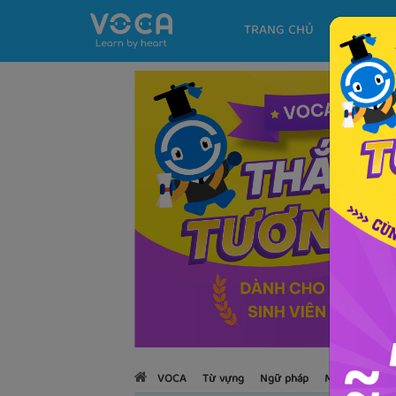
TRANG CHỦ
KHÓA H
VOCA
Từ vựng
Ngữ pháp
Mẫu câu
Họ