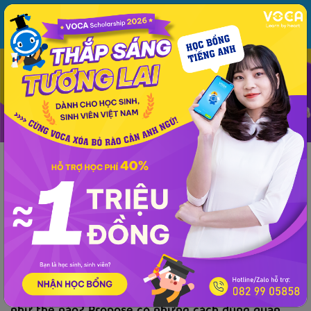
MENU
ĐĂNG NHẬP
VOCA
Từ vựng
Ngữ pháp
Mẫu câu
Học phát âm
Giao tiếp
Luyện viết
Kiến thức ngữ pháp
Phương pháp - kinh nghiệm
Tài liệu
Ngữ pháp
Kiến thức ngữ pháp
Tất tần tật cấu trúc Propose trong tiếng Anh
VOCA
đăng lúc 15:32 18/04/2022
Propose là gì? Cấu trúc của Propose được sử dụng