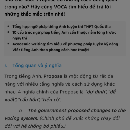
như thế nào? Propose có những cách dùng quan
trọng nào? Hãy cùng VOCA tìm hiểu để trả lời
những thắc mắc trên nhé!
Tổng hợp ngữ pháp tiếng Anh luyện thi THPT Quốc Gia
10 cấu trúc ngữ pháp tiếng Anh cần thuộc nằm lòng trước
ngày thi
Academic Writing: tìm hiểu về phương pháp luyện kỹ năng
Viết tiếng Anh theo phong cách học thuật)
I. Tổng quan và ý nghĩa
Trong tiếng Anh,
Propose
là một động từ rất đa
năng với nhiều tầng nghĩa và cách sử dụng khác
nhau. 4 nghĩa chính của Propose là
“dự định”, “đề
xuất”, “cầu hôn”, “tiến c
ử”.
o
The government proposed changes to the
voting system.
(Chính phủ đề xuất những thay đổi
đối với hệ thống bỏ phiếu.)