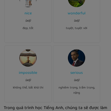
nice
wonderful
Ví dụ:
Ví dụ:
Her daughter looks very
(adj)
(adj)
feeling.
wonderful
It's a
.
nice
đẹp, tốt
tuyệt, tuyệt vời
impossible
serious
Ví dụ:
Ví dụ:
What I hoped would be
(adj)
(adj)
illness.
serious
She has a(n)
.
impossible
không thể, bất khả thi
nghiêm trọng, trầm trọng,
nặng
Trong quá trình học Tiếng Anh, chúng ta sẽ được làm