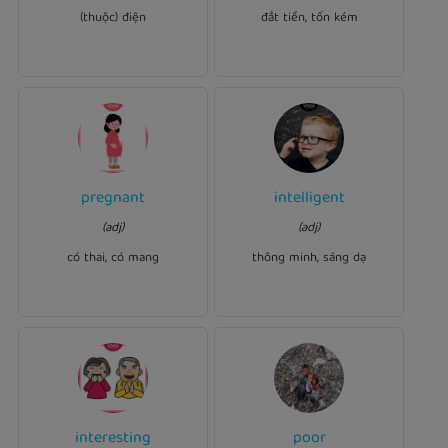
fault.
electrical
for her.
expensive
(thuộc) điện
đắt tiền, tốn kém
pregnant
intelligent
Ví dụ:
Ví dụ:
intelligent
He is a highly
(adj)
(adj)
.
pregnant
She is
child.
có thai, có mang
thông minh, sáng dạ
interesting
poor
Ví dụ:
Ví dụ: