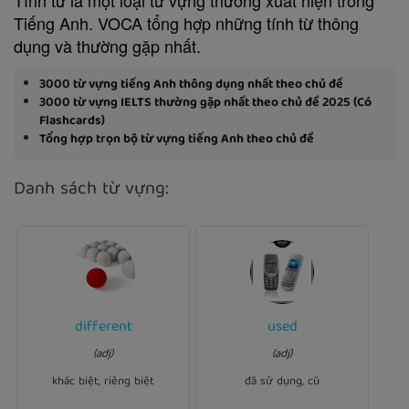
Tiếng Anh. VOCA tổng hợp những tính từ thông
dụng và thường gặp nhất.
3000 từ vựng tiếng Anh thông dụng nhất theo chủ đề
3000 từ vựng IELTS thường gặp nhất theo chủ đề 2025 (Có
Flashcards)
Tổng hợp trọn bộ từ vựng tiếng Anh theo chủ đề
Danh sách từ vựng:
different
used
Ví dụ:
Ví dụ:
Each of teachers has a
used
I could only afford a
(adj)
(adj)
teaching method.
different
car.
khác biệt, riêng biệt
đã sử dụng, cũ