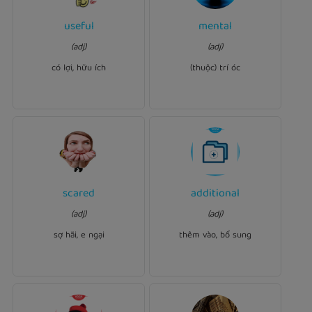
useful
mental
Ví dụ:
Ví dụ:
for
useful
Exercise is very
exercise sounded
Mental
(adj)
(adj)
us.
good to Stacie.
có lợi, hữu ích
(thuộc) trí óc
scared
additional
Ví dụ:
Ví dụ:
additional
Do you need
(adj)
(adj)
of spiders.
scared
He's
information?
sợ hãi, e ngại
thêm vào, bổ sung