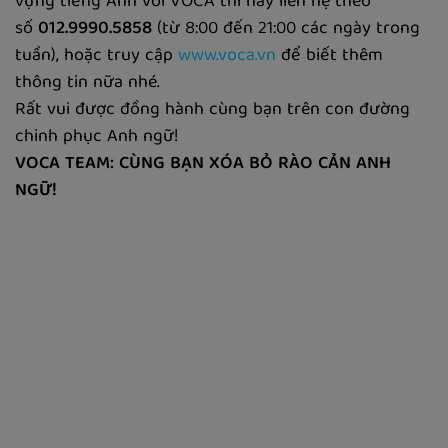
vựng tiếng Anh với VOCA thì hãy liên hệ theo
số
012.9990.5858
(từ 8:00 đến 21:00 các ngày trong
tuần), hoặc truy cập
www.voca.vn
để biết thêm
thông tin nữa nhé.
Rất vui được đồng hành cùng bạn trên con đường
chinh phục Anh ngữ!
VOCA TEAM: CÙNG BẠN XÓA BỎ RÀO CẢN ANH
NGỮ!