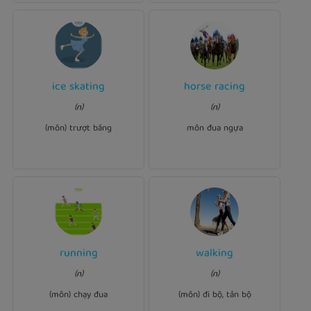
Ví dụ:
ice skating
horse racing
Ví dụ:
That place used to be part
(n)
(n)
.
skating
He doesn't love ice
of the city's Horse
Racing Course before 1949.
(môn) trượt băng
môn đua ngựa
running
walking
Ví dụ:
Ví dụ:
helps me become
Walking
(n)
(n)
helps you keep fit.
Running
healthier.
(môn) chạy đua
(môn) đi bộ, tản bộ