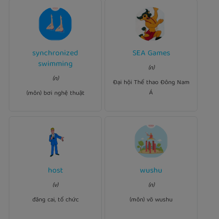
Ví dụ:
synchronized
SEA Games
Ví dụ:
The 22nd SEA Games was
swimming
He's a great enthusiast for
(n)
believed to have been very
swimming.
synchronized
successful.
(n)
Đại hội Thể thao Đông Nam
Á
(môn) bơi nghệ thuật
Ví dụ:
host
wushu
Ví dụ:
Other sports are karatedo,
the
host
My company will
(v)
(n)
athletics, bodybuilding and
three-day conference.
.
wushu
đăng cai, tổ chức
(môn) võ wushu