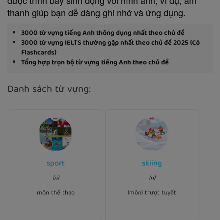
thanh giúp bạn dễ dàng ghi nhớ và ứng dụng.
3000 từ vựng tiếng Anh thông dụng nhất theo chủ đề
3000 từ vựng IELTS thường gặp nhất theo chủ đề 2025 (Có
Flashcards)
Tổng hợp trọn bộ từ vựng tiếng Anh theo chủ đề
Danh sách từ vựng:
Ví dụ:
sport
skiing
Ví dụ:
Football, basketball,
Marry's special hobby is
(n)
(n)
and hockey are
.
skiing
.
sports
all team
môn thể thao
(môn) trượt tuyết