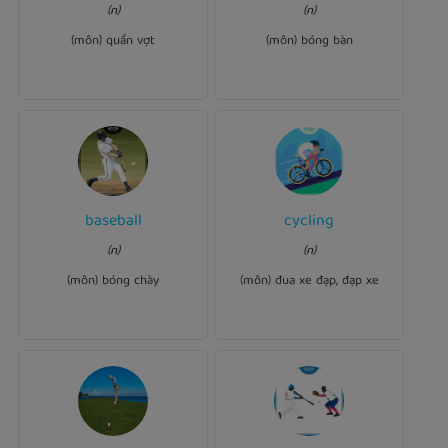
2 times
tennis
I usually play
table
I am watching a
(n)
(n)
a week.
match now.
tennis
(môn) quần vợt
(môn) bóng bàn
baseball
cycling
Ví dụ:
Ví dụ:
baseball
Jake never played
in
cycling
We did a lot of
(n)
(n)
like the other kids.
France last year.
(môn) bóng chày
(môn) đua xe đạp, đạp xe