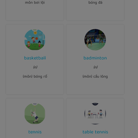
môn bơi lội
bóng đá
basketball
badminton
Ví dụ:
Ví dụ:
in
badminton
We often play
(n)
(n)
.
basketball
I like to play
the afternoon.
(môn) bóng rổ
(môn) cầu lông
tennis
table tennis
Ví dụ:
Ví dụ: