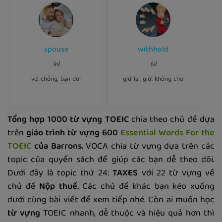
spouse
withhold
Ví dụ:
Ví dụ:
Neither of us is leaving our
until
withheld
Payment was
(n)
(v)
or family.
spouses
the work was completed.
vợ, chồng, bạn đời
giữ lại, giữ, không cho
Tổng hợp 1000 từ vựng TOEIC
chia theo chủ đề dựa
trên
giáo trình từ vựng
600
Essential Words For the
TOEIC
của Barrons.
VOCA chia từ vựng dựa trên các
topic của quyển sách để giúp các bạn dễ theo dõi.
Dưới đây là topic thứ 24:
TAXES
với 22 từ vựng về
chủ đề
Nộp thuế.
Các chủ đề khác bạn kéo xuống
dưới cùng bài viết để xem tiếp nhé. Còn ai muốn học
từ vựng
TOEIC nhanh, dễ thuộc và hiệu quả hơn thì