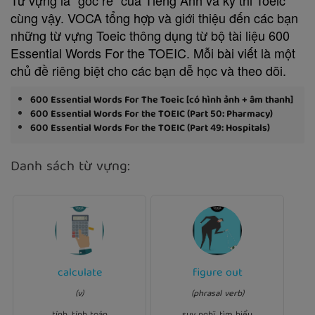
cùng vậy. VOCA tổng hợp và giới thiệu đến các bạn
những từ vựng Toeic thông dụng từ bộ tài liệu 600
Essential Words For the TOEIC. Mỗi bài viết là một
chủ đề riêng biệt cho các bạn dễ học và theo dõi.
600 Essential Words For The Toeic [có hình ảnh + âm thanh]
600 Essential Words For the TOEIC (Part 50: Pharmacy)
600 Essential Words For the TOEIC (Part 49: Hospitals)
Danh sách từ vựng:
Ví dụ:
calculate
figure out
Ví dụ:
how much
calculated
I
how
figure out
They can't
(v)
(phrasal verb)
money I would need to buy
to resolve the problem.
the car.