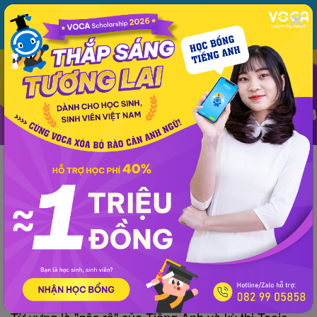
MENU
ĐĂNG NHẬP
VOCA
Từ vựng
Ngữ pháp
Mẫu câu
Học phát âm
Giao tiếp
Luyện viết
Thông tin chung
Kinh nghiệm
Tài liệu TOEIC
TOEIC
Tài liệu TOEIC
600 Essential Words For the TOEIC (Part
24: Taxes)
VOCA
đăng lúc 17:50 14/11/2018
Từ vựng là "gốc rễ" của Tiếng Anh và kỳ thi Toeic