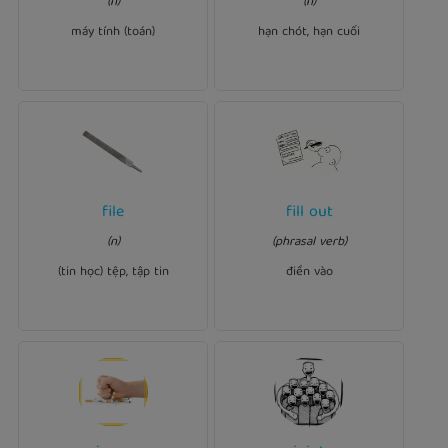
(n)
(n)
to take
calculator
pocket
exercise is next Friday.
the exam.
máy tính (toán)
hạn chót, hạn cuối
file
fill out
Ví dụ:
Ví dụ:
I filled out a declaration of
(n)
(phrasal verb)
name?
file
What's the
postal.
(tin học) tệp, tập tin
điền vào
Ví dụ: